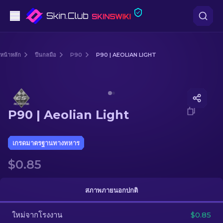
ปืนพก
หน้าหลัก
ปืนกลมือ
P90
P90 | AEOLIAN LIGHT
ระดับกลาง
Media of
P90 | Aeolian Light
ปืนไรเฟิล
P90 | Aeolian Light
ปืนไรเฟิลซุ่มยิง
มีด
เกรดมาตรฐานทางทหาร
$0.85
ถุงมือ
กล่อง
สภาพภายนอกปกติ
ใหม่จากโรงงาน
อื่น ๆ
$0.85