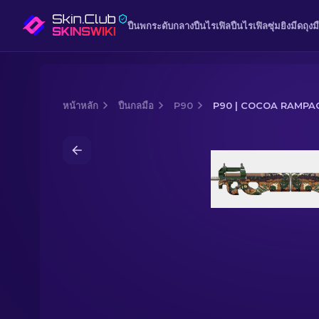
ปืนพก
ระดับกลาง
ปืนไรเฟิล
ปืนไรเฟิลซุ่มยิง
มีด
ถุงม
หน้าหลัก
ปืนกลมือ
P90
P90 | COCOA RAMPA
Media of
P90 | Cocoa Rampage