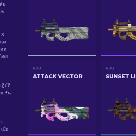
ล์ม
ย!
 3
่อง
เดต
งโดย
P90
P90
ATTACK VECTOR
SUNSET LI
ิบัติ
ลกชัน
l-
มื่อ