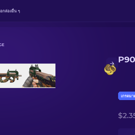
ือ
กล่อง
อื่น ๆ
GE
P90
เกรดมา
$2.3