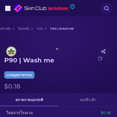
ปืนพก
หน้าหลัก
ปืนกลมือ
P90
P90 | WASH ME
ระดับกลาง
Media of
P90 | Wash me
ปืนไรเฟิล
P90 | Wash me
ปืนไรเฟิลซุ่มยิง
มีด
เกรดอุตสาหกรรม
$0.18
ถุงมือ
กล่อง
สภาพภายนอกปกติ
ของที่ระลึก
ใหม่จากโรงงาน
อื่น ๆ
$0.18