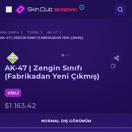
Tabanca
ANA SAYFA
TÜFEK
AK-47
AK-47 | ZENGIN SINIFI (FABRIKADAN YENI ÇIKMIŞ)
Orta seviye
Media of
AK-47 | Zengin Sınıfı (Fabrikadan Yeni Çıkmı
Tüfek
AK-47 | Zengin Sınıfı
Dürbünlü Tüfek
(Fabrikadan Yeni Çıkmış)
Bıçaklar
GIZLI
Eldiven
$1 163.42
Kasalar
NORMAL DIŞ GÖRÜNÜM
Diğer