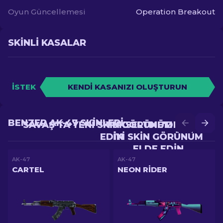
Oyun Güncellemesi
Operation Breakout
SKINLI KASALAR
İSTEK
KENDI KASANIZI OLUŞTURUN
BENZER AK-47 SKINLERI
SAVAŞ'TA YENI SKIN GÖRÜNÜM ELDE
YÜKSELTME'DE DAHA
EDIN
IYI SKIN GÖRÜNÜM
ELDE EDIN
AK-47
AK-47
CARTEL
NEON RIDER