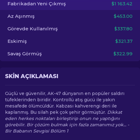
Fabrikadan Yeni Çıkmış
$1 163.42
TR
Az Aşınmış
$453.00
Görevde Kullanılmış
$337.80
Eskimiş
$321.37
Savaş Görmüş
$322.99
SKIN AÇIKLAMASI
Güçlü ve güvenilir, AK-47 dünyanın en popüler saldırı
tüfeklerinden biridir. Kontrollü atış gücü ile yakın
mesafede ölümcüldür. Kabzası kahverengi deri ile
kaplanmış. Bu silah pek çok şehir görmüştür.
Dikkat
eden herkes noktaları birleştirip onun ne yaptığını
görebilir. Bir çözüm bulmak için fazla zamanımız yok... -
Bir Babanın Sevgisi Bölüm 1