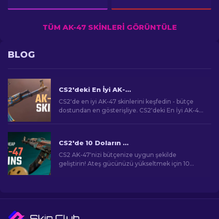
TÜM AK-47 SKINLERI GÖRÜNTÜLE
BLOG
CS2'deki En İyi AK-47 Skinleri: Ucuza Pahalıya
CS2'de en iyi AK-47 skinlerini keşfedin - bütçe
dostundan en gösterişliye. CS2'deki En İyi AK-47
Skinleri arasında mükemmel eşleşmenizi bulun.
CS2'de 10 Doların Altında En İyi Ucuz AK-47 Skinleri
CS2 AK-47'nizi bütçenize uygun şekilde
geliştirin! Ateş gücünüzü yükseltmek için 10
doların altındaki en iyi uygun fiyatlı AK-47 skinleri
için uzman sıralamalarımızı keşfedin.