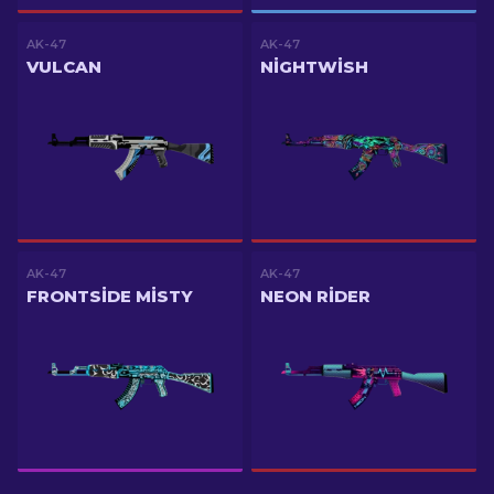
AK-47
AK-47
VULCAN
NIGHTWISH
AK-47
AK-47
FRONTSIDE MISTY
NEON RIDER