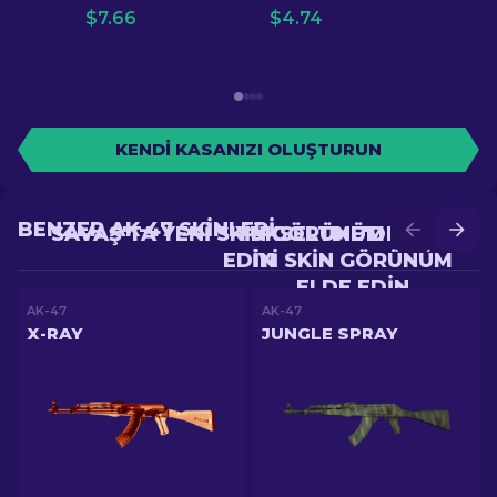
$
7.66
$
4.74
KENDI KASANIZI OLUŞTURUN
BENZER AK-47 SKINLERI
SAVAŞ'TA YENI SKIN GÖRÜNÜM ELDE
YÜKSELTME'DE DAHA
EDIN
IYI SKIN GÖRÜNÜM
ELDE EDIN
AK-47
AK-47
X-RAY
JUNGLE SPRAY