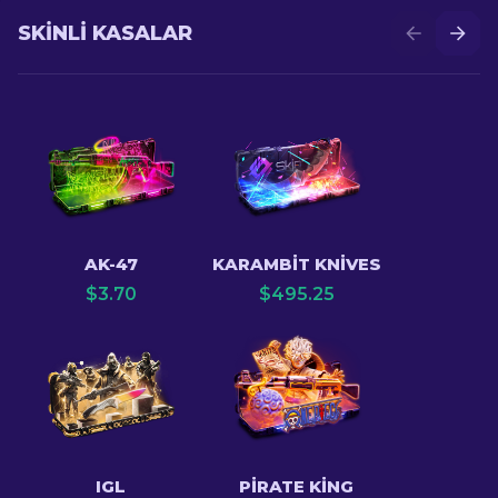
SKINLI KASALAR
AK-47
KARAMBIT KNIVES
$
3.70
$
495.25
IGL
PIRATE KING