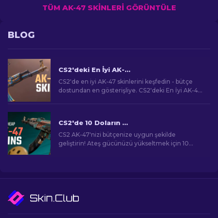
TÜM AK-47 SKINLERI GÖRÜNTÜLE
BLOG
CS2'deki En İyi AK-47 Skinleri: Ucuza Pahalıya
CS2'de en iyi AK-47 skinlerini keşfedin - bütçe
dostundan en gösterişliye. CS2'deki En İyi AK-47
Skinleri arasında mükemmel eşleşmenizi bulun.
CS2'de 10 Doların Altında En İyi Ucuz AK-47 Skinleri
CS2 AK-47'nizi bütçenize uygun şekilde
geliştirin! Ateş gücünüzü yükseltmek için 10
doların altındaki en iyi uygun fiyatlı AK-47 skinleri
için uzman sıralamalarımızı keşfedin.