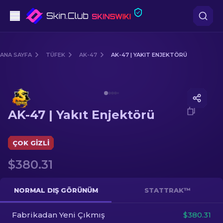
Tabanca
ANA SAYFA
TÜFEK
AK-47
AK-47 | YAKIT ENJEKTÖRÜ
Orta seviye
Media of
AK-47 | Yakıt Enjektörü
Tüfek
AK-47 | Yakıt Enjektörü
Dürbünlü Tüfek
Bıçaklar
ÇOK GIZLI
$380.31
Eldiven
Kasalar
NORMAL DIŞ GÖRÜNÜM
STATTRAK™
Fabrikadan Yeni Çıkmış
Diğer
$380.31