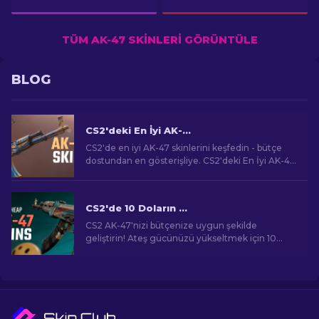
TÜM AK-47 SKINLERI GÖRÜNTÜLE
BLOG
CS2'deki En İyi AK-47 Skinleri: Ucuza Pahalıya
CS2'de en iyi AK-47 skinlerini keşfedin - bütçe
dostundan en gösterişliye. CS2'deki En İyi AK-47
Skinleri arasında mükemmel eşleşmenizi bulun.
CS2'de 10 Doların Altında En İyi Ucuz AK-47 Skinleri
CS2 AK-47'nizi bütçenize uygun şekilde
geliştirin! Ateş gücünüzü yükseltmek için 10
doların altındaki en iyi uygun fiyatlı AK-47 skinleri
için uzman sıralamalarımızı keşfedin.