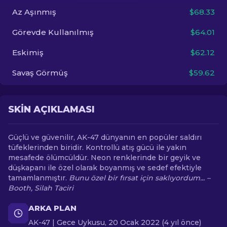
Az Aşınmış
$68.33
TR
Görevde Kullanılmış
$64.01
Eskimiş
$62.12
Savaş Görmüş
$59.62
SKIN AÇIKLAMASI
Güçlü ve güvenilir, AK-47 dünyanın en popüler saldırı
tüfeklerinden biridir. Kontrollü atış gücü ile yakın
mesafede ölümcüldür. Neon renklerinde bir geyik ve
düşkapanı ile özel olarak boyanmış ve sedef efektiyle
tamamlanmıştır.
Bunu özel bir fırsat için saklıyordum... –
Booth, Silah Taciri
ARKA PLAN
AK-47 | Gece Uykusu, 20 Ocak 2022 (4 yıl önce)