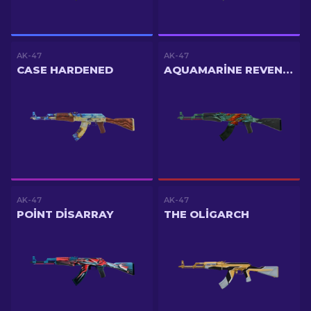
AK-47
AK-47
CASE HARDENED
AQUAMARINE REVENGE
AK-47
AK-47
POINT DISARRAY
THE OLIGARCH