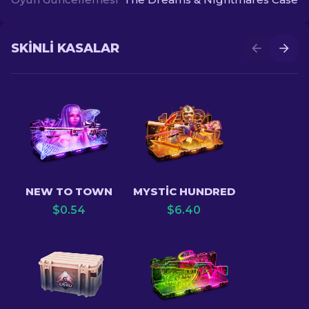
SKINLI KASALAR
NEW TO TOWN
MYSTIC HUNDRED
$
0.54
$
6.40