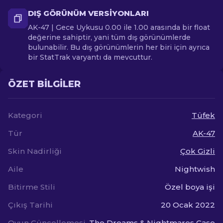
DIŞ GÖRÜNÜM VERSIYONLARI
AK-47 | Gece Uykusu 0.00 ile 1.00 arasında bir float
değerine sahiptir, yani tüm dış görünümlerde
bulunabilir. Bu dış görünümlerin her biri için ayrıca
bir StatTrak varyantı da mevcuttur.
ÖZET BILGILER
Kategori
Tüfek
Tür
AK-47
Skin Nadirliği
Çok Gizli
Aile
Nightwish
Bitirme Stili
Özel boya işi
Çıkış Tarihi
20 Ocak 2022
Oyun Güncellemesi
The Dreams & Nightmares Case