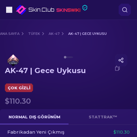
Tabanca
ANA SAYFA
TÜFEK
AK-47
AK-47 | GECE UYKUSU
Orta seviye
Media of
AK-47 | Gece Uykusu
Tüfek
AK-47 | Gece Uykusu
Dürbünlü Tüfek
Bıçaklar
ÇOK GIZLI
$110.30
Eldiven
Kasalar
NORMAL DIŞ GÖRÜNÜM
STATTRAK™
Fabrikadan Yeni Çıkmış
Diğer
$110.30