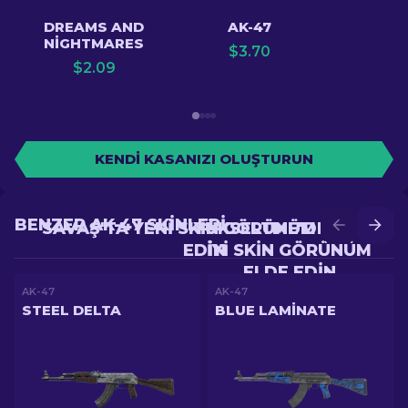
DREAMS AND
AK-47
NIGHTMARES
$
3.70
$
2.09
KENDI KASANIZI OLUŞTURUN
BENZER AK-47 SKINLERI
SAVAŞ'TA YENI SKIN GÖRÜNÜM ELDE
YÜKSELTME'DE DAHA
EDIN
IYI SKIN GÖRÜNÜM
ELDE EDIN
AK-47
AK-47
STEEL DELTA
BLUE LAMINATE