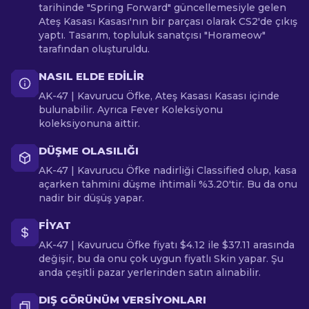
tarihinde "Spring Forward" güncellemesiyle gelen
Ateş Kasası Kasası'nın bir parçası olarak CS2'de çıkış
yaptı. Tasarım, topluluk sanatçısı "Horameow"
tarafından oluşturuldu.
NASIL ELDE EDILIR
AK-47 | Kavurucu Öfke, Ateş Kasası Kasası içinde
bulunabilir. Ayrıca Fever Koleksiyonu
koleksiyonuna aittir.
DÜŞME OLASILIĞI
AK-47 | Kavurucu Öfke nadirliği Classified olup, kasa
açarken tahmini düşme ihtimali %3.20'tir. Bu da onu
nadir bir düşüş yapar.
FIYAT
AK-47 | Kavurucu Öfke fiyatı $4.12 ile $37.11 arasında
değişir, bu da onu çok uygun fiyatlı Skin yapar. Şu
anda çeşitli pazar yerlerinden satın alınabilir.
DIŞ GÖRÜNÜM VERSIYONLARI