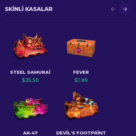
SKINLI KASALAR
STEEL SAMURAI
FEVER
$
35.50
$
1.99
AK-47
DEVIL'S FOOTPRINT