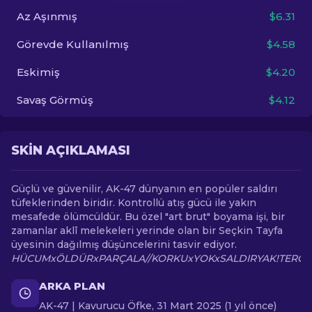
Az Aşınmış
$6.31
TR
Görevde Kullanılmış
$4.58
Eskimiş
$4.20
Savaş Görmüş
$4.12
SKIN AÇIKLAMASI
Güçlü ve güvenilir, AK-47 dünyanın en popüler saldırı
tüfeklerinden biridir. Kontrollü atış gücü ile yakın
mesafede ölümcüldür. Bu özel "art brut" boyama işi, bir
zamanlar aklî melekeleri yerinde olan bir Seçkin Tayfa
üyesinin dağılmış düşüncelerini tasvir ediyor.
HÜCUMxÖLDÜRxPARÇALA//KORKUxYOKxSALDIRYAK!TERÖ
ARKA PLAN
AK-47 | Kavurucu Öfke, 31 Mart 2025 (1 yıl önce)