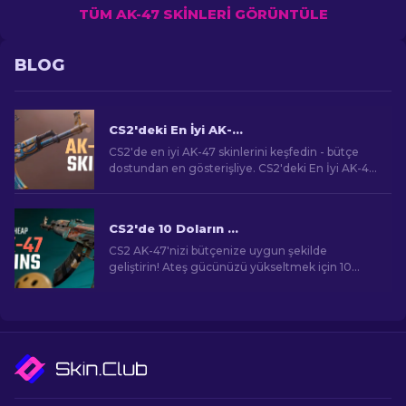
TÜM AK-47 SKINLERI GÖRÜNTÜLE
BLOG
CS2'deki En İyi AK-47 Skinleri: Ucuza Pahalıya
CS2'de en iyi AK-47 skinlerini keşfedin - bütçe
dostundan en gösterişliye. CS2'deki En İyi AK-47
Skinleri arasında mükemmel eşleşmenizi bulun.
CS2'de 10 Doların Altında En İyi Ucuz AK-47 Skinleri
CS2 AK-47'nizi bütçenize uygun şekilde
geliştirin! Ateş gücünüzü yükseltmek için 10
doların altındaki en iyi uygun fiyatlı AK-47 skinleri
için uzman sıralamalarımızı keşfedin.