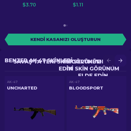
$
3.70
$
1.11
KENDI KASANIZI OLUŞTURUN
BENZER AK-47 SKINLERI
SAVAŞ'TA YENI SKIN GÖRÜNÜM ELDE
YÜKSELTME'DE DAHA
EDIN
IYI SKIN GÖRÜNÜM
ELDE EDIN
AK-47
AK-47
UNCHARTED
BLOODSPORT