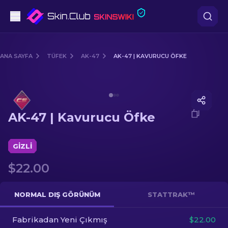
Tabanca
ANA SAYFA
TÜFEK
AK-47
AK-47 | KAVURUCU ÖFKE
Orta seviye
Media of
AK-47 | Kavurucu Öfke
Tüfek
AK-47 | Kavurucu Öfke
Dürbünlü Tüfek
Bıçaklar
GIZLI
$22.00
Eldiven
Kasalar
NORMAL DIŞ GÖRÜNÜM
STATTRAK™
Fabrikadan Yeni Çıkmış
Diğer
$22.00