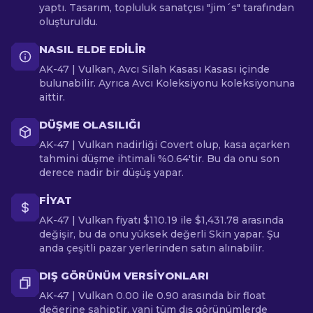
yaptı. Tasarım, topluluk sanatçısı "jim´s" tarafından
oluşturuldu.
NASIL ELDE EDILIR
AK-47 | Vulkan, Avcı Silah Kasası Kasası içinde
bulunabilir. Ayrıca Avcı Koleksiyonu koleksiyonuna
aittir.
DÜŞME OLASILIĞI
AK-47 | Vulkan nadirliği Covert olup, kasa açarken
tahmini düşme ihtimali %0.64'tir. Bu da onu son
derece nadir bir düşüş yapar.
FIYAT
AK-47 | Vulkan fiyatı $110.19 ile $1,431.78 arasında
değişir, bu da onu yüksek değerli Skin yapar. Şu
anda çeşitli pazar yerlerinden satın alınabilir.
DIŞ GÖRÜNÜM VERSIYONLARI
AK-47 | Vulkan 0.00 ile 0.90 arasında bir float
değerine sahiptir, yani tüm dış görünümlerde