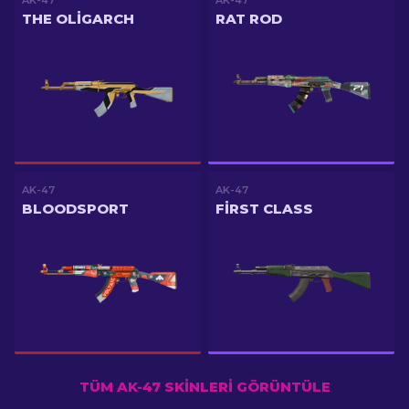
AK-47
AK-47
THE OLIGARCH
RAT ROD
AK-47
AK-47
BLOODSPORT
FIRST CLASS
TÜM AK-47 SKINLERI GÖRÜNTÜLE