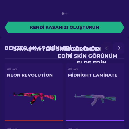
KENDI KASANIZI OLUŞTURUN
BENZER AK-47 SKINLERI
SAVAŞ'TA YENI SKIN GÖRÜNÜM ELDE
YÜKSELTME'DE DAHA
EDIN
IYI SKIN GÖRÜNÜM
ELDE EDIN
AK-47
AK-47
NEON REVOLUTION
MIDNIGHT LAMINATE