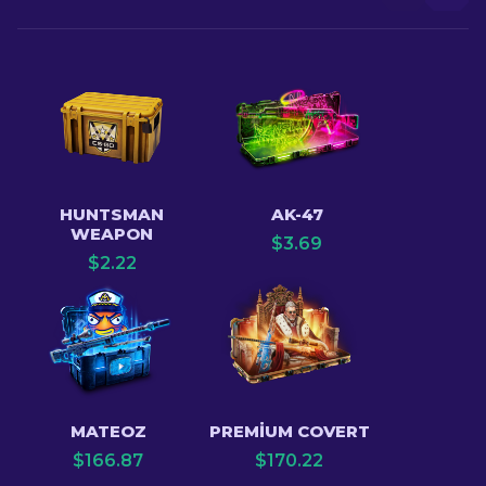
HUNTSMAN
AK-47
WEAPON
$
3.69
$
2.22
MATEOZ
PREMIUM COVERT
$
166.87
$
170.22