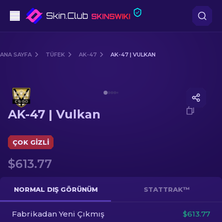
Tabanca
ANA SAYFA
TÜFEK
AK-47
AK-47 | VULKAN
Orta seviye
Media of
AK-47 | Vulkan
Tüfek
AK-47 | Vulkan
Dürbünlü Tüfek
Bıçaklar
ÇOK GIZLI
$613.77
Eldiven
Kasalar
NORMAL DIŞ GÖRÜNÜM
STATTRAK™
Fabrikadan Yeni Çıkmış
Diğer
$613.77