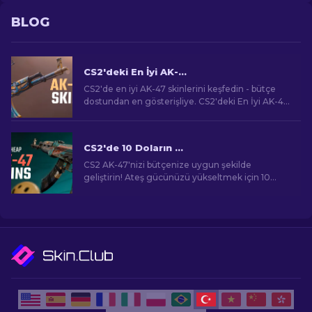
BLOG
CS2'deki En İyi AK-47 Skinleri: Ucuza Pahalıya
CS2'de en iyi AK-47 skinlerini keşfedin - bütçe
dostundan en gösterişliye. CS2'deki En İyi AK-47
Skinleri arasında mükemmel eşleşmenizi bulun.
CS2'de 10 Doların Altında En İyi Ucuz AK-47 Skinleri
CS2 AK-47'nizi bütçenize uygun şekilde
geliştirin! Ateş gücünüzü yükseltmek için 10
doların altındaki en iyi uygun fiyatlı AK-47 skinleri
için uzman sıralamalarımızı keşfedin.