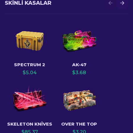
SKINLI KASALAR
SPECTRUM 2
AK-47
$
5.04
$
3.68
SKELETON KNIVES
OVER THE TOP
$
85.37
$
3.20