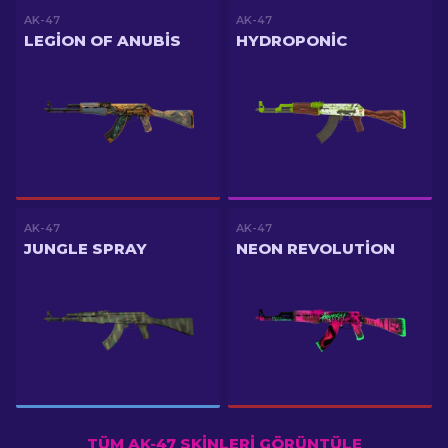
AK-47
AK-47
LEGION OF ANUBIS
HYDROPONIC
AK-47
AK-47
JUNGLE SPRAY
NEON REVOLUTION
TÜM AK-47 SKINLERI GÖRÜNTÜLE