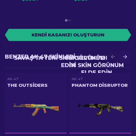
KENDI KASANIZI OLUŞTURUN
BENZER AK-47 SKINLERI
SAVAŞ'TA YENI SKIN GÖRÜNÜM ELDE
YÜKSELTME'DE DAHA
EDIN
IYI SKIN GÖRÜNÜM
ELDE EDIN
AK-47
AK-47
THE OUTSIDERS
PHANTOM DISRUPTOR