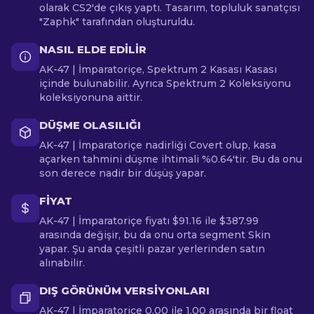
olarak CS2'de çıkış yaptı. Tasarım, topluluk sanatçısı
"Zaphk" tarafından oluşturuldu.
NASIL ELDE EDILIR
AK-47 | İmparatoriçe, Spektrum 2 Kasası Kasası
içinde bulunabilir. Ayrıca Spektrum 2 Koleksiyonu
koleksiyonuna aittir.
DÜŞME OLASILIĞI
AK-47 | İmparatoriçe nadirliği Covert olup, kasa
açarken tahmini düşme ihtimali %0.64'tir. Bu da onu
son derece nadir bir düşüş yapar.
FIYAT
AK-47 | İmparatoriçe fiyatı $91.16 ile $387.99
arasında değişir, bu da onu orta segment Skin
yapar. Şu anda çeşitli pazar yerlerinden satın
alınabilir.
DIŞ GÖRÜNÜM VERSIYONLARI
AK-47 | İmparatoriçe 0.00 ile 1.00 arasında bir float