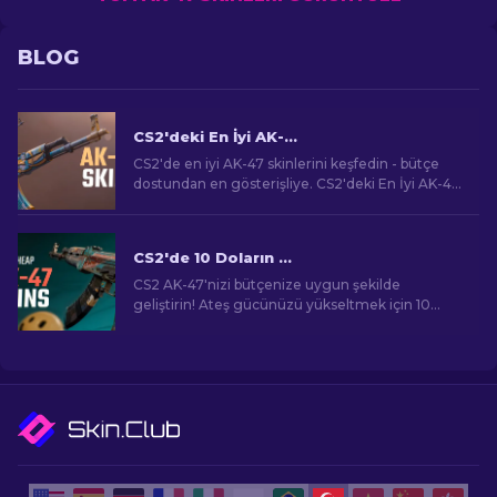
BLOG
CS2'deki En İyi AK-47 Skinleri: Ucuza Pahalıya
CS2'de en iyi AK-47 skinlerini keşfedin - bütçe
dostundan en gösterişliye. CS2'deki En İyi AK-47
Skinleri arasında mükemmel eşleşmenizi bulun.
CS2'de 10 Doların Altında En İyi Ucuz AK-47 Skinleri
CS2 AK-47'nizi bütçenize uygun şekilde
geliştirin! Ateş gücünüzü yükseltmek için 10
doların altındaki en iyi uygun fiyatlı AK-47 skinleri
için uzman sıralamalarımızı keşfedin.