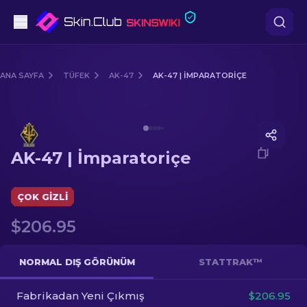
Tabanca
ANA SAYFA
TÜFEK
AK-47
AK-47 | İMPARATORIÇE
Orta seviye
Media of
AK-47 | İmparatoriçe
Tüfek
AK-47 | İmparatoriçe
Dürbünlü Tüfek
Bıçaklar
ÇOK GIZLI
$206.95
Eldiven
Kasalar
NORMAL DIŞ GÖRÜNÜM
STATTRAK™
Fabrikadan Yeni Çıkmış
Diğer
$206.95