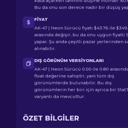
kasa açarken tahmini düşme ihtimali %0.64
Bu da onu son derece nadir bir düşüş yap
FIYAT
AK-47 | Neon Sürücü fiyatı $43.76 ile $349
arasında değişir, bu da onu uygun fiyatlı 
yapar. Şu anda çeşitli pazar yerlerinden s
alınabilir.
DIŞ GÖRÜNÜM VERSIYONLARI
AK-47 | Neon Sürücü 0.00 ile 0.80 arasında
float değerine sahiptir, yani tüm dış
görünümlerde bulunabilir. Bu dış
görünümlerin her biri için ayrıca bir Stat
varyantı da mevcuttur.
ÖZET BILGILER