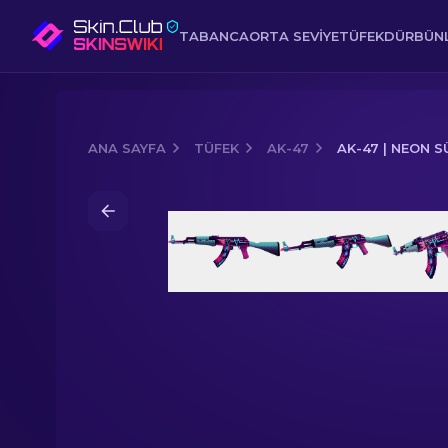
TABANCA
ORTA SEVIYE
TÜFEK
DÜRBÜNL
ANA SAYFA
TÜFEK
AK-47
AK-47 | NEON 
Media of
AK-47 | Neon Sürücü