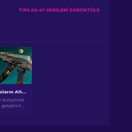
TÜM AK-47 SKINLERI GÖRÜNTÜLE
CS2'de 10 Doların Altında En İyi Ucuz AK-47 Skinleri
i bütçenize
geliştirin!
ü
in 10 doların
yi uygun
kinleri için