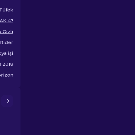
bulun.
uzman sıralam
keşfedin.
Tüfek
AK-47
 Gizli
Rider
ya işi
s 2018
rizon