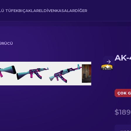
Ü TÜFEK
BIÇAKLAR
ELDIVEN
KASALAR
DIĞER
SÜRÜCÜ
AK-
ÇOK G
$189