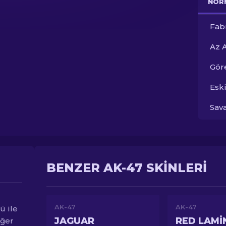
NOR
Fab
Az 
Gör
Esk
Sav
BENZER AK-47 SKINLERI
AK-47
AK-47
ü ile
JAGUAR
RED LAMI
iğer