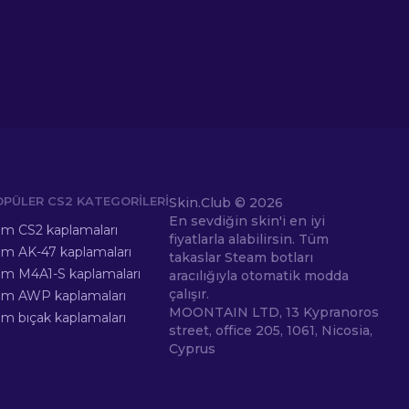
OPÜLER CS2 KATEGORILERI
Skin.Club ©
2026
En sevdiğin skin'i en iyi
m CS2 kaplamaları
fiyatlarla alabilirsin. Tüm
m AK-47 kaplamaları
takaslar Steam botları
m M4A1-S kaplamaları
aracılığıyla otomatik modda
çalışır.
üm AWP kaplamaları
MOONTAIN LTD, 13 Kypranoros
m bıçak kaplamaları
street, office 205, 1061, Nicosia,
Cyprus