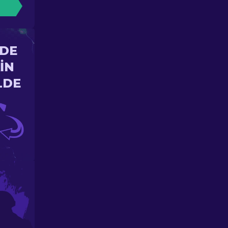
'DE
IN
LDE