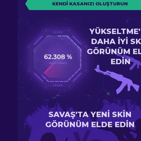
KENDI KASANIZI OLUŞTURUN
YÜKSELTME
DAHA IYI SK
GÖRÜNÜM E
EDIN
SAVAŞ'TA YENI SKIN
GÖRÜNÜM ELDE EDIN