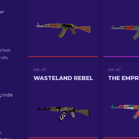
er
ı'nın
rım,
AK-47
AK-47
WASTELAND REBEL
THE EMPR
içinde
,