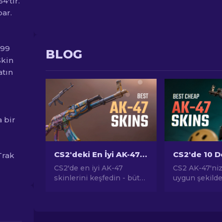
'tir.
ar.
.99
BLOG
Skin
atın
 bir
CS2'deki En İyi AK-47 Skinleri: Ucuza Pahalıya
Trak
CS2'de en iyi AK-47
CS2 AK-47'niz
skinlerini keşfedin - bütçe
uygun şekilde 
dostundan en
Ateş gücünüz
gösterişliye. CS2'deki En
yükseltmek iç
İyi AK-47 Skinleri arasında
altındaki en i
mükemmel eşleşmenizi
fiyatlı AK-47 s