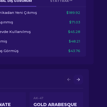
MAL DIŞ GÖRÜNÜM
STATTRAK™
rikadan Yeni Çıkmış
$189.92
Aşınmış
$71.03
evde Kullanılmış
$45.28
imiş
$48.21
aş Görmüş
$43.76
AK-47
NATE
GOLD ARABESQUE