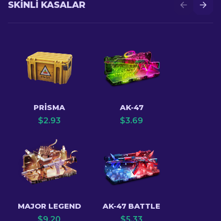
SKINLI KASALAR
PRISMA
AK-47
$
2.93
$
3.69
MAJOR LEGEND
AK-47 BATTLE
$
9.20
$
5.33