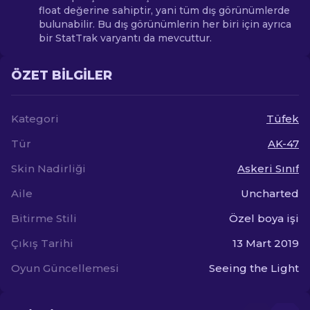
float değerine sahiptir, yani tüm dış görünümlerde
bulunabilir. Bu dış görünümlerin her biri için ayrıca
bir StatTrak varyantı da mevcuttur.
ÖZET BILGILER
Kategori
Tüfek
Tür
AK-47
Skin Nadirliği
Askeri Sınıf
Aile
Uncharted
Bitirme Stili
Özel boya işi
Çıkış Tarihi
13 Mart 2019
Oyun Güncellemesi
Seeing the Light