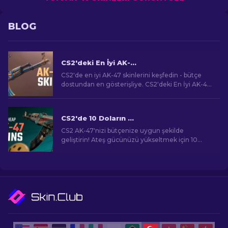
BLOG
CS2'deki En İyi AK-47 Skinleri: Ucuza Pahalıya
CS2'de en iyi AK-47 skinlerini keşfedin - bütçe
dostundan en gösterişliye. CS2'deki En İyi AK-47
Skinleri arasında mükemmel eşleşmenizi bulun.
CS2'de 10 Doların Altında En İyi Ucuz AK-47 Skinleri
CS2 AK-47'nizi bütçenize uygun şekilde
geliştirin! Ateş gücünüzü yükseltmek için 10
doların altındaki en iyi uygun fiyatlı AK-47 skinleri
için uzman sıralamalarımızı keşfedin.