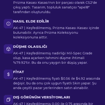
Prizma Kasası Kasası'nın bir parçası olarak CS2'de
çıkış yaptı. Tasarım, topluluk sanatçısı "apel8"
tarafından oluşturuldu.
NASIL ELDE EDILIR
AK-47 | Keşfedilmemiş, Prizma Kasası Kasası içinde
bulunabilir. Ayrıca Prizma Koleksiyonu
koleksiyonuna aittir.
DÜŞME OLASILIĞI
AK-47 | Keşfedilmemiş nadirliği Mil-Spec Grade
olup, kasa açarken tahmini düşme ihtimali
%79.92'tir. Bu da onu yaygın bir düşüş yapar.
FIYAT
AK-47 | Keşfedilmemiş fiyatı $0.56 ile $4.92 arasında
değişir, bu da onu çok uygun fiyatlı Skin yapar. Şu
anda çeşitli pazar yerlerinden satın alınabilir.
DIŞ GÖRÜNÜM VERSIYONLARI
AK-47 | Keşfedilmemiş 0.00 ile 0.75 arasında bir