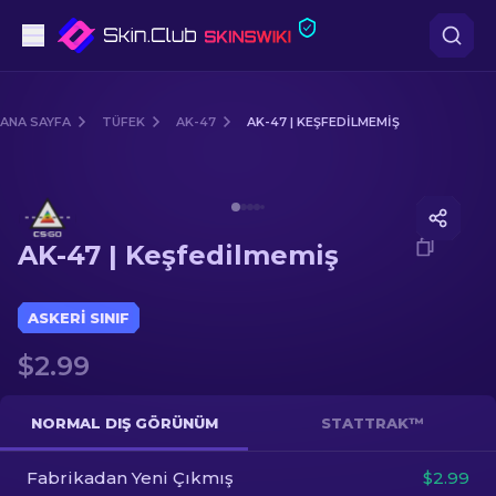
Tabanca
ANA SAYFA
TÜFEK
AK-47
AK-47 | KEŞFEDILMEMIŞ
Orta seviye
Media of
AK-47 | Keşfedilmemiş
Tüfek
AK-47 | Keşfedilmemiş
Dürbünlü Tüfek
Bıçaklar
ASKERI SINIF
$2.99
Eldiven
Kasalar
NORMAL DIŞ GÖRÜNÜM
STATTRAK™
Fabrikadan Yeni Çıkmış
Diğer
$2.99