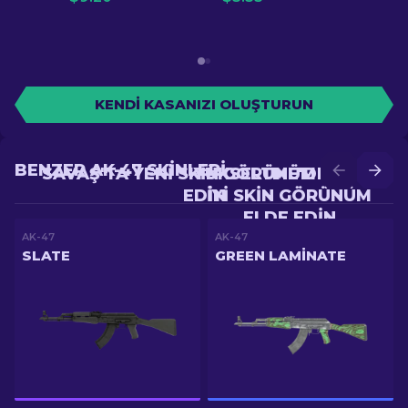
KENDI KASANIZI OLUŞTURUN
BENZER AK-47 SKINLERI
SAVAŞ'TA YENI SKIN GÖRÜNÜM ELDE
YÜKSELTME'DE DAHA
EDIN
IYI SKIN GÖRÜNÜM
ELDE EDIN
AK-47
AK-47
SLATE
GREEN LAMINATE