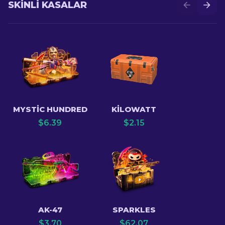
SKINLI KASALAR
MYSTIC HUNDRED
KILOWATT
$
6.39
$
2.15
AK-47
SPARKLES
$
3.70
$
62.07