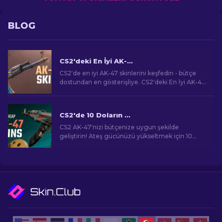
BLOG
CS2'deki En İyi AK-47 Skinleri: Ucuza Pahalıya
CS2'de en iyi AK-47 skinlerini keşfedin - bütçe
dostundan en gösterişliye. CS2'deki En İyi AK-47
Skinleri arasında mükemmel eşleşmenizi bulun.
CS2'de 10 Doların Altında En İyi Ucuz AK-47 Skinleri
CS2 AK-47'nizi bütçenize uygun şekilde
geliştirin! Ateş gücünüzü yükseltmek için 10
doların altındaki en iyi uygun fiyatlı AK-47 skinleri
için uzman sıralamalarımızı keşfedin.