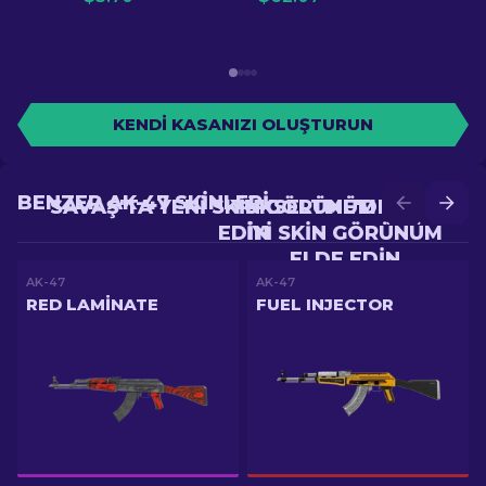
KENDI KASANIZI OLUŞTURUN
BENZER AK-47 SKINLERI
SAVAŞ'TA YENI SKIN GÖRÜNÜM ELDE
YÜKSELTME'DE DAHA
EDIN
IYI SKIN GÖRÜNÜM
ELDE EDIN
AK-47
AK-47
RED LAMINATE
FUEL INJECTOR