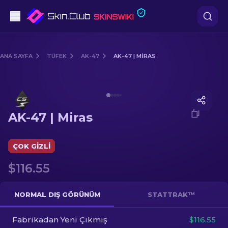
Tabanca
ANA SAYFA
TÜFEK
AK-47
AK-47 | MIRAS
Orta seviye
Media of
AK-47 | Miras
Tüfek
AK-47 | Miras
Dürbünlü Tüfek
Bıçaklar
ÇOK GIZLI
$116.55
Eldiven
Kasalar
NORMAL DIŞ GÖRÜNÜM
STATTRAK™
Fabrikadan Yeni Çıkmış
Diğer
$116.55