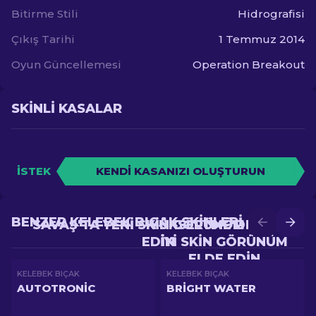
Bitirme Stili
Hidrografisi
Çıkış Tarihi
1 Temmuz 2014
Oyun Güncellemesi
Operation Breakout
SKINLI KASALAR
İSTEK
KENDI KASANIZI OLUŞTURUN
BENZER KELEBEK BIÇAK SKINLERI
SAVAŞ'TA YENI SKIN GÖRÜNÜM ELDE
YÜKSELTME'DE DAHA
EDIN
IYI SKIN GÖRÜNÜM
ELDE EDIN
KELEBEK BIÇAK
KELEBEK BIÇAK
AUTOTRONIC
BRIGHT WATER