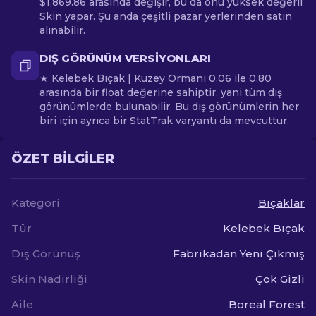
$1,869.86 arasında değişir, bu da onu yüksek değerli
Skin yapar. Şu anda çeşitli pazar yerlerinden satın
alınabilir.
DIŞ GÖRÜNÜM VERSIYONLARI
★ Kelebek Bıçak | Kuzey Ormanı 0.06 ile 0.80
arasında bir float değerine sahiptir, yani tüm dış
görünümlerde bulunabilir. Bu dış görünümlerin her
biri için ayrıca bir StatTrak varyantı da mevcuttur.
ÖZET BILGILER
Kategori
Bıçaklar
Tür
Kelebek Bıçak
Dış Görünüş
Fabrikadan Yeni Çıkmış
Skin Nadirliği
Çok Gizli
Aile
Boreal Forest