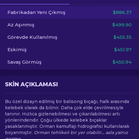
Fabrikadan Yeni Çıkmış
$886.37
TR
Az Aşınmış
$499.90
Görevde Kullanılmış
$455.35
Eskimiş
$451.97
Savaş Görmüş
$450.94
SKIN AÇIKLAMASI
Bu özel dizayn edilmiş bir balisong bıçağı, halk arasında
kelebek olarak da bilinir. Daha çok elde çevrilmesiyle
tanınır. Hızlıca gizlenebilmesi ve çıkarılabilmesi artı
yönlerindendir. Çoğu ülkede kelebek bıçaklar
yasaklanmıştır. Orman kamuflajı hidrografisi kullanılarak
boyanmıştır.
Orman tehlikeli bir yer olabilir... asla yalnız
gezme