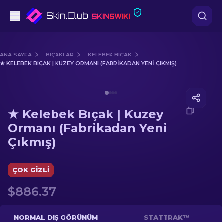
Tabanca
ANA SAYFA
BIÇAKLAR
KELEBEK BIÇAK
★ KELEBEK BIÇAK | KUZEY ORMANI (FABRIKADAN YENI ÇIKMIŞ)
Orta seviye
Media of
★ Kelebek Bıçak | Kuzey Ormanı (Fabrikadan
Tüfek
★ Kelebek Bıçak | Kuzey
Dürbünlü Tüfek
Ormanı (Fabrikadan Yeni
Çıkmış)
Bıçaklar
Eldiven
ÇOK GIZLI
$886.37
Kasalar
Diğer
NORMAL DIŞ GÖRÜNÜM
STATTRAK™