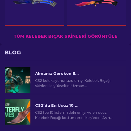
TÜM KELEBEK BIÇAK SKINLERI GÖRÜNTÜLE
BLOG
Almanız Gereken En İyi CS2 Kelebek Bıçağı Skinleri [2026]
CS2 koleksiyonunuzu en iyi Kelebek Bıçağı
skinleri ile yükseltin! Uzman
derecelendirmelerimizi keşfedin ve bıçağınız
için nihai kozmetik güncellemeleri bulun.
CS2'da En Ucuz 10 Kelebek Bıçak Kostümü [2026]
CS2 top 10 listemizdeki en iyi ve en ucuz
Kelebek Bıçağı kostümlerini keşfedin. Aşırı
harcama yapmadan koleksiyonunuzu yükseltin.
Mükemmel cildinizi şimdi seçin!