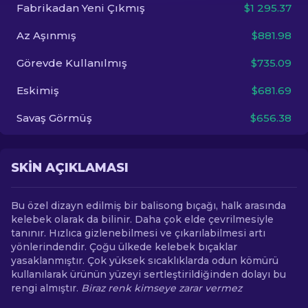
Fabrikadan Yeni Çıkmış
$1 295.37
TR
Az Aşınmış
$881.98
Görevde Kullanılmış
$735.09
Eskimiş
$681.69
Savaş Görmüş
$656.38
SKIN AÇIKLAMASI
Bu özel dizayn edilmiş bir balisong bıçağı, halk arasında
kelebek olarak da bilinir. Daha çok elde çevrilmesiyle
tanınır. Hızlıca gizlenebilmesi ve çıkarılabilmesi artı
yönlerindendir. Çoğu ülkede kelebek bıçaklar
yasaklanmıştır. Çok yüksek sıcaklıklarda odun kömürü
kullanılarak ürünün yüzeyi sertleştirildiğinden dolayı bu
rengi almıştır.
Biraz renk kimseye zarar vermez