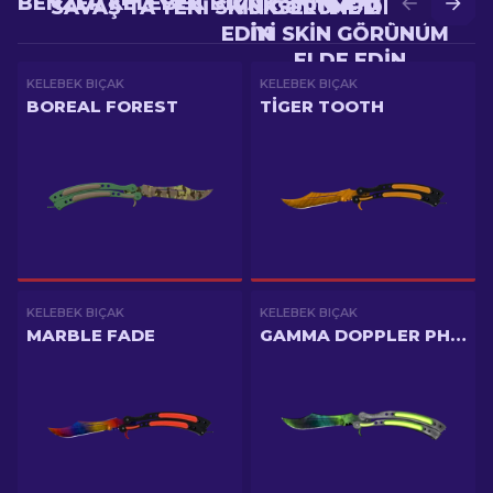
BENZER KELEBEK BIÇAK SKINLERI
SAVAŞ'TA YENI SKIN GÖRÜNÜM ELDE
YÜKSELTME'DE DAHA
EDIN
IYI SKIN GÖRÜNÜM
ELDE EDIN
KELEBEK BIÇAK
KELEBEK BIÇAK
BOREAL FOREST
TIGER TOOTH
KELEBEK BIÇAK
KELEBEK BIÇAK
MARBLE FADE
GAMMA DOPPLER PHASE 4