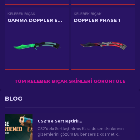
KELEBEK BIÇAK
KELEBEK BIÇAK
GAMMA DOPPLER EMERALD
DOPPLER PHASE 1
TÜM KELEBEK BIÇAK SKINLERI GÖRÜNTÜLE
BLOG
CS2'de Sertleştirilmiş Kasa Desen Skinleri: Tam Rehber [2026]
CS2'deki Sertleştirilmiş Kasa desen skinlerinin
gizemlerini çözün! Bu benzersiz kozmetik
tasarımları içten dışa anlamak için kapsamlı