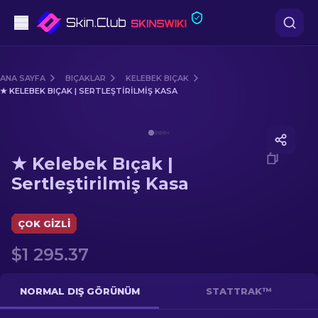
Tabanca
ANA SAYFA
BIÇAKLAR
KELEBEK BIÇAK
★ KELEBEK BIÇAK | SERTLEŞTIRILMIŞ KASA
Orta seviye
Media of
★ Kelebek Bıçak | Sertleştirilmiş Kasa
Tüfek
★ Kelebek Bıçak |
Dürbünlü Tüfek
Sertleştirilmiş Kasa
Bıçaklar
ÇOK GIZLI
Eldiven
$1 295.37
Kasalar
NORMAL DIŞ GÖRÜNÜM
STATTRAK™
Diğer