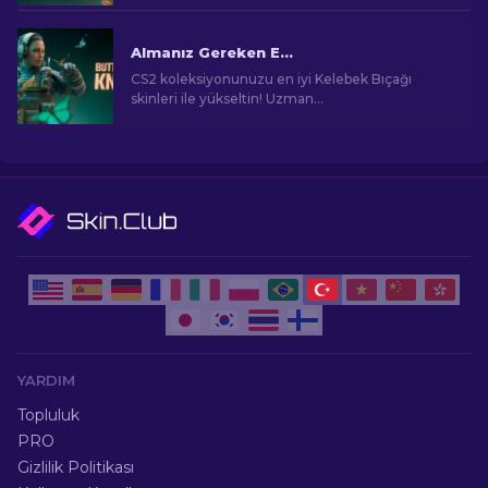
rehberimize dalın.
Almanız Gereken En İyi CS2 Kelebek Bıçağı Skinleri [2026]
CS2 koleksiyonunuzu en iyi Kelebek Bıçağı
skinleri ile yükseltin! Uzman
derecelendirmelerimizi keşfedin ve bıçağınız
için nihai kozmetik güncellemeleri bulun.
YARDIM
Topluluk
PRO
Gizlilik Politikası