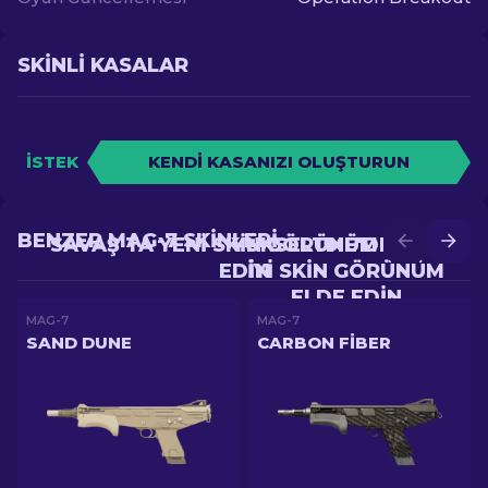
SKINLI KASALAR
İSTEK
KENDI KASANIZI OLUŞTURUN
BENZER MAG-7 SKINLERI
SAVAŞ'TA YENI SKIN GÖRÜNÜM ELDE
YÜKSELTME'DE DAHA
EDIN
IYI SKIN GÖRÜNÜM
ELDE EDIN
MAG-7
MAG-7
SAND DUNE
CARBON FIBER