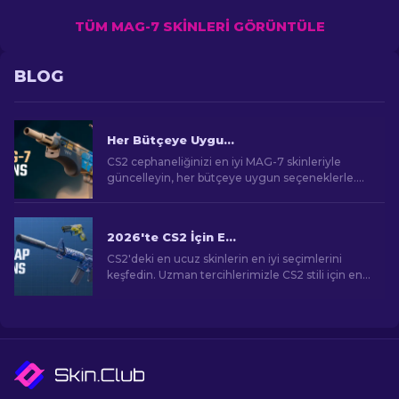
TÜM MAG-7 SKINLERI GÖRÜNTÜLE
BLOG
Her Bütçeye Uygun CS2 İçin En İyi MAG-7 Skinleri
CS2 cephaneliğinizi en iyi MAG-7 skinleriyle
güncelleyin, her bütçeye uygun seçeneklerle.
En iyi kozmetik iyileştirmeyi bulmak için
sıralamalarımızı keşfedin.
2026'te CS2 İçin En Ucuz Skinler
CS2'deki en ucuz skinlerin en iyi seçimlerini
keşfedin. Uzman tercihlerimizle CS2 stili için en
iyi ucuz skinleri keşfedin.