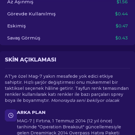
Az Aşınmış
$1.56
Görevde Kullanılmış
$0.44
TR
Eskimiş
$0.47
Savaş Görmüş
$0.43
SKIN AÇIKLAMASI
AT'ye özel Mag-7 yakın mesafede yok edici etkiye
sahiptir. Hızlı şarjör değiştirmesi onu mükemmel bir
taktiksel seçenek hâline getirir. Tayfun renk temasından
renkler kullanılarak katı renkler ile bazı parçaları sprey
boya ile boyanmıştır.
Monorayda seni bekliyor olacak
ARKA PLAN
MAG-7 | Fırtına, 1 Temmuz 2014 (12 yıl önce)
tarihinde "Operation Breakout" güncellemesiyle
gelen DreamHack 2014 Overpass Hatıra Paketi