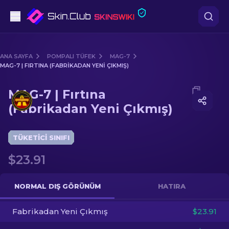
Tabanca
ANA SAYFA
POMPALI TÜFEK
MAG-7
MAG-7 | FIRTINA (FABRIKADAN YENI ÇIKMIŞ)
Orta seviye
Media of
MAG-7 | Fırtına (Fabrikadan Yeni Çıkmış)
MAG-7 | Fırtına
Tüfek
(Fabrikadan Yeni Çıkmış)
Dürbünlü Tüfek
TÜKETICI SINIFI
Bıçaklar
$23.91
Eldiven
NORMAL DIŞ GÖRÜNÜM
HATIRA
Kasalar
Fabrikadan Yeni Çıkmış
$23.91
Diğer