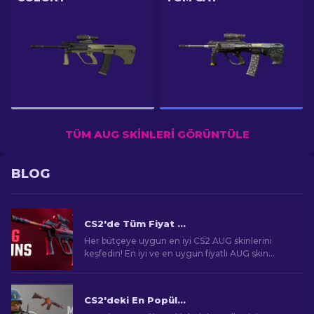
TÜM AUG SKINLERI GÖRÜNTÜLE
BLOG
CS2'de Tüm Fiyat Aralıklarında En İyi AUG Skinleri [2026]
Her bütçeye uygun en iyi CS2 AUG skinlerini
keşfedin! En iyi ve en uygun fiyatlı AUG skin
seçeneklerini keşfederek oyun tarzınıza katkıda
bulunun.
CS2'deki En Popüler Skinler