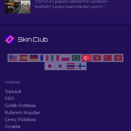
CS2'nin en popüler sakinlerinin cazibesini
keşfedin! Çarpıcı tasarımlardan yatırım
potansiyeline kadar, CS2'nin sunduğu En
Popüler Skinlerin dünyasını keşfedin.
YARDIM
Topluluk
PRO
Gizlilik Politikası
Kullanım Koşulları
Çerez Politikası
Ortaklar