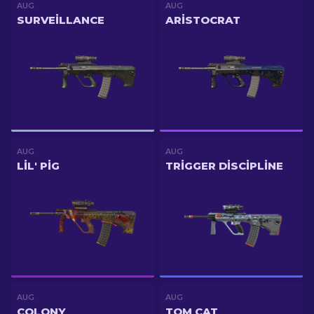
AUG
AUG
SURVEILLANCE
ARISTOCRAT
AUG
AUG
LIL' PIG
TRIGGER DISCIPLINE
AUG
AUG
COLONY
TOM CAT