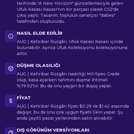
tarihinde "A New Horizon" güncellemesiyle gelen
Ufuk Kasası Kasası'nın bir parçası olarak CS2'de
çıkış yaptı. Tasarım, topluluk sanatçısı "dabes"
tarafından oluşturuldu.
NASIL ELDE EDILIR
AUG | Kehribar Rüzgârı, Ufuk Kasası Kasası içinde
bulunabilir. Ayrıca Ufuk Koleksiyonu koleksiyonuna
aittir.
DÜŞME OLASILIĞI
AUG | Kehribar Rüzgârı nadirliği Mil-Spec Grade
olup, kasa açarken tahmini düşme ihtimali
%79.92'tir. Bu da onu yaygın bir düşüş yapar.
FIYAT
AUG | Kehribar Rüzgârı fiyatı $0.29 ile $1.42 arasında
değişir, bu da onu çok uygun fiyatlı Skin yapar. Şu
anda çeşitli pazar yerlerinden satın alınabilir.
DIŞ GÖRÜNÜM VERSIYONLARI