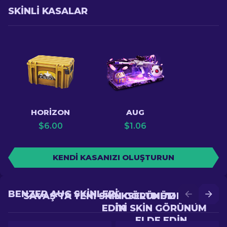
SKINLI KASALAR
HORIZON
AUG
$
6.00
$
1.06
KENDI KASANIZI OLUŞTURUN
BENZER AUG SKINLERI
SAVAŞ'TA YENI SKIN GÖRÜNÜM ELDE
YÜKSELTME'DE DAHA
EDIN
IYI SKIN GÖRÜNÜM
ELDE EDIN