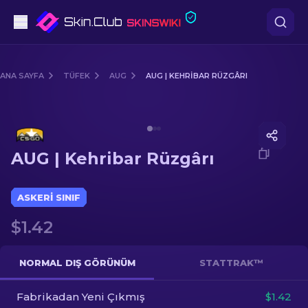
Tabanca
ANA SAYFA
TÜFEK
AUG
AUG | KEHRIBAR RÜZGÂRI
Orta seviye
Media of
AUG | Kehribar Rüzgârı
Tüfek
AUG | Kehribar Rüzgârı
Dürbünlü Tüfek
Bıçaklar
ASKERI SINIF
$1.42
Eldiven
Kasalar
NORMAL DIŞ GÖRÜNÜM
STATTRAK™
Fabrikadan Yeni Çıkmış
Diğer
$1.42