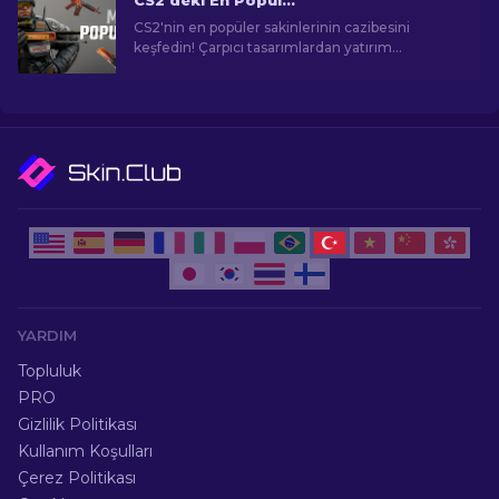
CS2'deki En Popüler Skinler
CS2'nin en popüler sakinlerinin cazibesini
keşfedin! Çarpıcı tasarımlardan yatırım
potansiyeline kadar, CS2'nin sunduğu En
Popüler Skinlerin dünyasını keşfedin.
YARDIM
Topluluk
PRO
Gizlilik Politikası
Kullanım Koşulları
Çerez Politikası