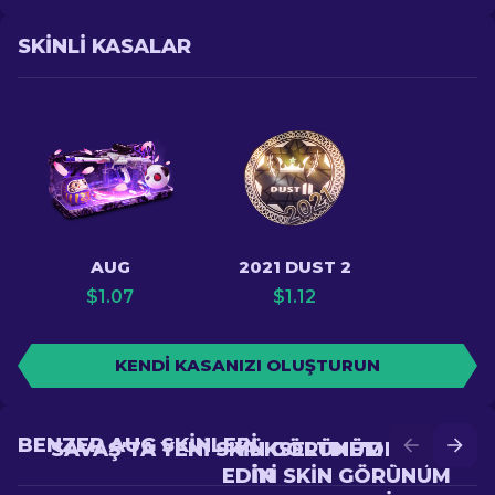
SKINLI KASALAR
AUG
2021 DUST 2
$
1.07
$
1.12
KENDI KASANIZI OLUŞTURUN
BENZER AUG SKINLERI
SAVAŞ'TA YENI SKIN GÖRÜNÜM ELDE
YÜKSELTME'DE DAHA
EDIN
IYI SKIN GÖRÜNÜM