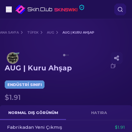
Tabanca
ANA SAYFA
TÜFEK
AUG
AUG | KURU AHŞAP
Orta seviye
Media of
AUG | Kuru Ahşap
Tüfek
AUG | Kuru Ahşap
Dürbünlü Tüfek
Bıçaklar
ENDÜSTRI SINIFI
$1.91
Eldiven
Kasalar
NORMAL DIŞ GÖRÜNÜM
HATIRA
Fabrikadan Yeni Çıkmış
Diğer
$1.91