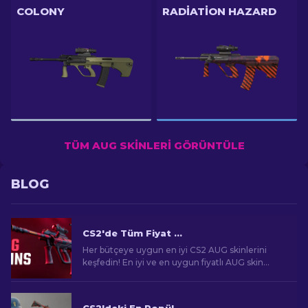
COLONY
RADIATION HAZARD
TÜM AUG SKINLERI GÖRÜNTÜLE
BLOG
CS2'de Tüm Fiyat Aralıklarında En İyi AUG Skinleri [2026]
Her bütçeye uygun en iyi CS2 AUG skinlerini
keşfedin! En iyi ve en uygun fiyatlı AUG skin
seçeneklerini keşfederek oyun tarzınıza katkıda
bulunun.