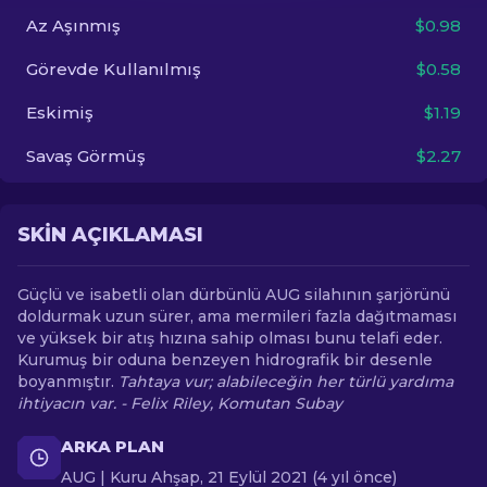
Az Aşınmış
$0.98
TR
Görevde Kullanılmış
$0.58
Eskimiş
$1.19
Savaş Görmüş
$2.27
SKIN AÇIKLAMASI
Güçlü ve isabetli olan dürbünlü AUG silahının şarjörünü
doldurmak uzun sürer, ama mermileri fazla dağıtmaması
ve yüksek bir atış hızına sahip olması bunu telafi eder.
Kurumuş bir oduna benzeyen hidrografik bir desenle
boyanmıştır.
Tahtaya vur; alabileceğin her türlü yardıma
ihtiyacın var. - Felix Riley, Komutan Subay
ARKA PLAN
AUG | Kuru Ahşap, 21 Eylül 2021 (4 yıl önce)