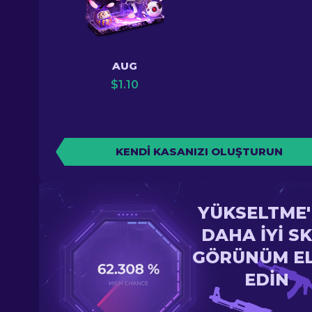
AUG
$
1.10
KENDI KASANIZI OLUŞTURUN
YÜKSELTME
DAHA IYI SK
GÖRÜNÜM E
EDIN