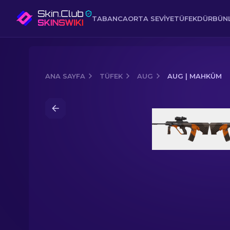
TABANCA
ORTA SEVIYE
TÜFEK
DÜRBÜNL
ANA SAYFA
TÜFEK
AUG
AUG | MAHKÛM
Media of
AUG | Mahkûm