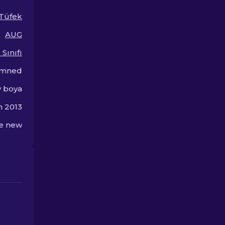
bulunun.
Popüler Skinl
dünyasını keş
Tüfek
AUG
Sınıfı
mned
y boya
m 2013
he new