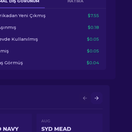
MAL DIŞ GÖRÜNÜM
HATIRA
rikadan Yeni Çıkmış
$7.55
Aşınmış
$0.18
evde Kullanılmış
$0.05
imiş
$0.05
aş Görmüş
$0.04
AUG
D NAVY
SYD MEAD