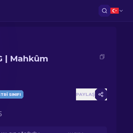
 | Mahkûm
PAYLAŞ
RI SINIFI
5