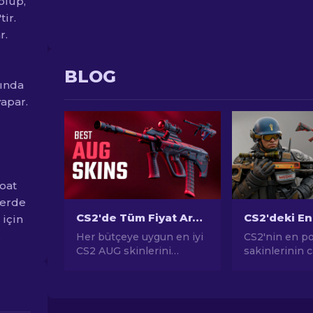
olup,
ir.
r.
BLOG
sında
yapar.
loat
lerde
CS2'de Tüm Fiyat Aralıklarında En İyi AUG Skinleri [2026]
 için
.
Her bütçeye uygun en iyi
CS2'nin en p
CS2 AUG skinlerini
sakinlerinin 
keşfedin! En iyi ve en
keşfedin! Çarp
uygun fiyatlı AUG skin
tasarımlardan
seçeneklerini keşfederek
potansiyeline
oyun tarzınıza katkıda
CS2'nin sund