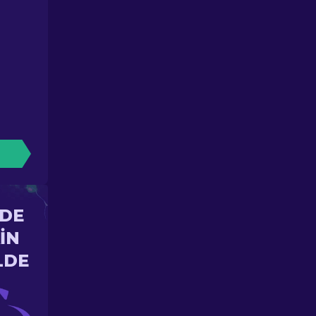
'DE
IN
LDE