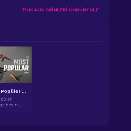
TÜM AUG SKINLERI GÖRÜNTÜLE
CS2'deki En Popüler Skinler
opüler
cazibesini
ıcı
 yatırım
 kadar,
uğu En