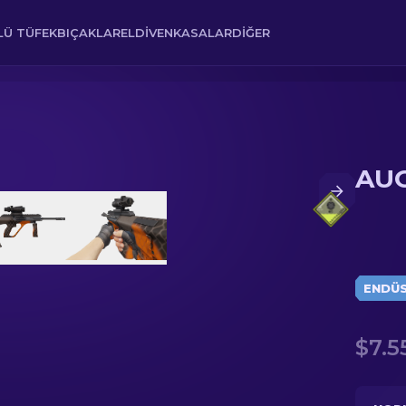
Ü TÜFEK
BIÇAKLAR
ELDIVEN
KASALAR
DIĞER
AUG
ENDÜST
$7.5