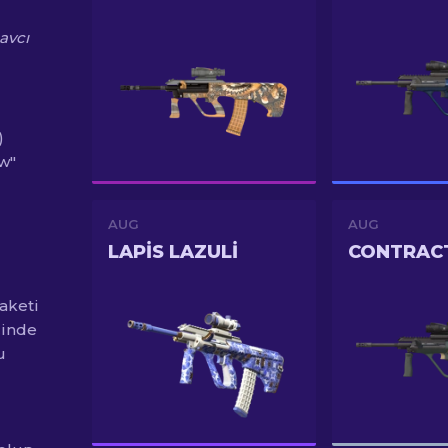
 avcı
)
ew"
AUG
AUG
LAPIS LAZULI
CONTRAC
aketi
çinde
u