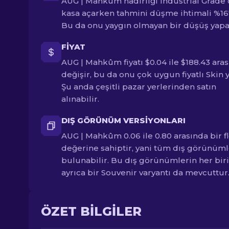
AUG | Mahkûm nadirliği Industrial Grade 
kasa açarken tahmini düşme ihtimali %16't
Bu da onu yaygın olmayan bir düşüş yapa
FIYAT
AUG | Mahkûm fiyatı $0.04 ile $188.43 ara
değişir, bu da onu çok uygun fiyatlı Skin 
Şu anda çeşitli pazar yerlerinden satın
alınabilir.
DIŞ GÖRÜNÜM VERSIYONLARI
AUG | Mahkûm 0.06 ile 0.80 arasında bir f
değerine sahiptir, yani tüm dış görünüm
bulunabilir. Bu dış görünümlerin her biri
ayrıca bir Souvenir varyantı da mevcuttur
ÖZET BILGILER