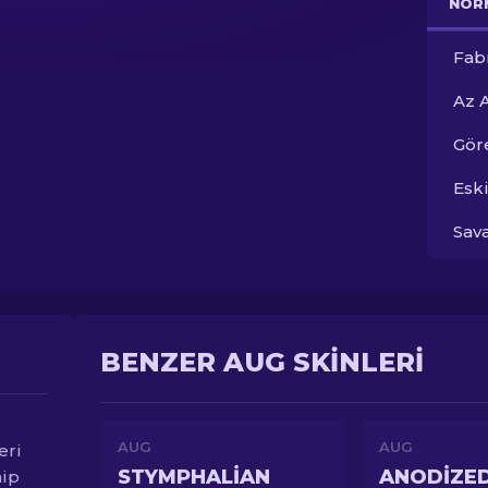
NOR
Fab
Az 
Gör
Esk
Sav
BENZER AUG SKINLERI
AUG
AUG
eri
STYMPHALIAN
ANODIZE
hip