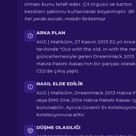
olması bunu telafi eder. Çit örgüsü ve karton
kesikleri şablonu kullanılarak boyanmıştır.
Bir
her yerde avcıdır, mekân farketmez
ARKA PLAN
AUG | Mahkûm, 27 Kasım 2013 (12 yıl önce
tarihinde "Out with the old, in with the n
güncellemesiyle gelen DreamHack 2013
Hatıra Paketi Kasası'nın bir parçası olarak
CS2'de çıkış yaptı.
NASIL ELDE EDILIR
AUG | Mahkûm, DreamHack 2013 Hatıra P
veya EMS One 2014 Hatıra Paketi Kasası i
bulunabilir. Ayrıca Güvenli Ev Koleksiyon
koleksiyonuna aittir.
DÜŞME OLASILIĞI