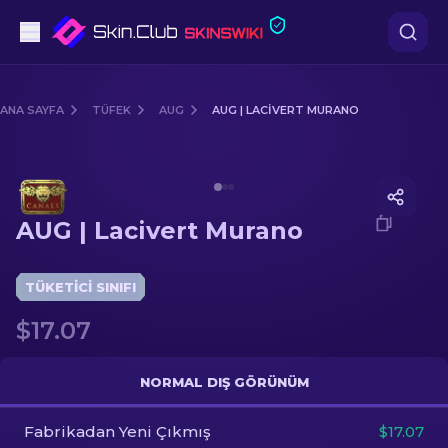
Tabanca
ANA SAYFA
TÜFEK
AUG
AUG | LACIVERT MURANO
Orta seviye
Media of
AUG | Lacivert Murano
Tüfek
AUG | Lacivert Murano
Dürbünlü Tüfek
Bıçaklar
TÜKETICI SINIFI
$17.07
Eldiven
Kasalar
NORMAL DIŞ GÖRÜNÜM
Fabrikadan Yeni Çıkmış
Diğer
$17.07