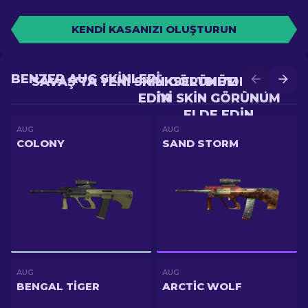
KENDI KASANIZI OLUŞTURUN
BENZER AUG SKINLERI
SAVAŞ'TA YENI SKIN GÖRÜNÜM ELDE
YÜKSELTME'DE DAHA
EDIN
IYI SKIN GÖRÜNÜM
ELDE EDIN
AUG
AUG
COLONY
SAND STORM
AUG
AUG
BENGAL TIGER
ARCTIC WOLF