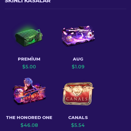
SKINLI KASALAR
PREMIUM
AUG
$
5.00
$
1.09
THE HONORED ONE
CANALS
$
46.08
$
5.54