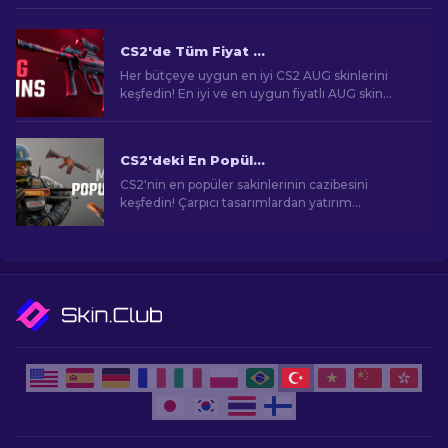
CS2'de Tüm Fiyat Aralıklarında En İyi AUG Skinleri [2026]
Her bütçeye uygun en iyi CS2 AUG skinlerini
keşfedin! En iyi ve en uygun fiyatlı AUG skin
seçeneklerini keşfederek oyun tarzınıza katkıda
bulunun.
CS2'deki En Popüler Skinler
CS2'nin en popüler sakinlerinin cazibesini
keşfedin! Çarpıcı tasarımlardan yatırım
potansiyeline kadar, CS2'nin sunduğu En
Popüler Skinlerin dünyasını keşfedin.