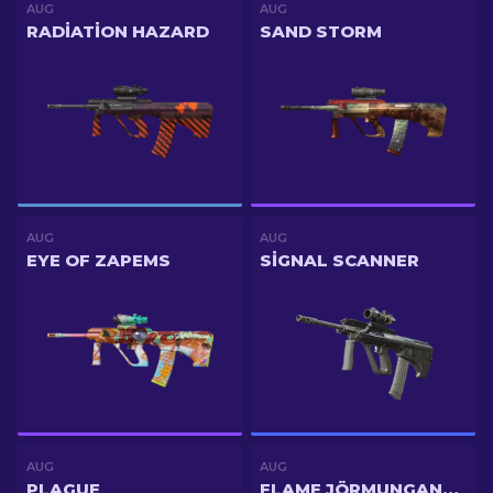
AUG
AUG
RADIATION HAZARD
SAND STORM
AUG
AUG
EYE OF ZAPEMS
SIGNAL SCANNER
AUG
AUG
PLAGUE
FLAME JÖRMUNGANDR