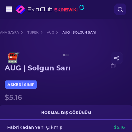
Tabanca
ANA SAYFA
TÜFEK
AUG
AUG | SOLGUN SARI
Orta seviye
Media of
AUG | Solgun Sarı
Tüfek
AUG | Solgun Sarı
Dürbünlü Tüfek
Bıçaklar
ASKERI SINIF
$5.16
Eldiven
Kasalar
NORMAL DIŞ GÖRÜNÜM
Fabrikadan Yeni Çıkmış
Diğer
$5.16