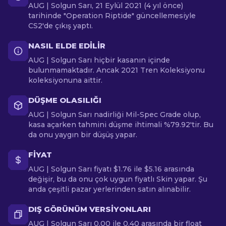
AUG | Solgun Sarı, 21 Eylül 2021 (4 yıl önce)
tarihinde "Operation Riptide" güncellemesiyle
CS2'de çıkış yaptı.
NASIL ELDE EDILIR
AUG | Solgun Sarı hiçbir kasanın içinde
bulunmamaktadır. Ancak 2021 Tren Koleksiyonu
koleksiyonuna aittir.
DÜŞME OLASILIĞI
AUG | Solgun Sarı nadirliği Mil-Spec Grade olup,
kasa açarken tahmini düşme ihtimali %79.92'tir. Bu
da onu yaygın bir düşüş yapar.
FIYAT
AUG | Solgun Sarı fiyatı $1.76 ile $5.16 arasında
değişir, bu da onu çok uygun fiyatlı Skin yapar. Şu
anda çeşitli pazar yerlerinden satın alınabilir.
DIŞ GÖRÜNÜM VERSIYONLARI
AUG | Solgun Sarı 0.00 ile 0.40 arasında bir float