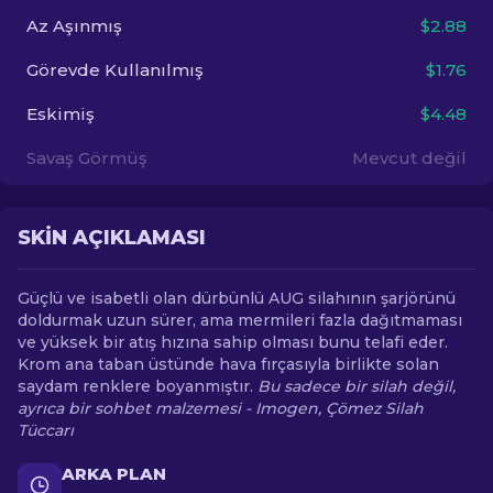
Az Aşınmış
$2.88
TR
Görevde Kullanılmış
$1.76
Eskimiş
$4.48
Savaş Görmüş
Mevcut değil
SKIN AÇIKLAMASI
Güçlü ve isabetli olan dürbünlü AUG silahının şarjörünü
doldurmak uzun sürer, ama mermileri fazla dağıtmaması
ve yüksek bir atış hızına sahip olması bunu telafi eder.
Krom ana taban üstünde hava fırçasıyla birlikte solan
saydam renklere boyanmıştır.
Bu sadece bir silah değil,
ayrıca bir sohbet malzemesi - Imogen, Çömez Silah
Tüccarı
ARKA PLAN