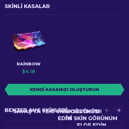
SKINLI KASALAR
RAINBOW
$
4.18
KENDI KASANIZI OLUŞTURUN
BENZER AUG SKINLERI
SAVAŞ'TA YENI SKIN GÖRÜNÜM ELDE
YÜKSELTME'DE DAHA
EDIN
IYI SKIN GÖRÜNÜM
ELDE EDIN