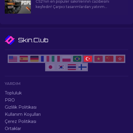
CS2'nin en popüler sakinlerinin cazibesini
keşfedin! Çarpıcı tasarımlardan yatırım
potansiyeline kadar, CS2'nin sunduğu En
Popüler Skinlerin dünyasını keşfedin.
YARDIM
Topluluk
PRO
Gizlilik Politikası
Kullanım Koşulları
Çerez Politikası
Ortaklar