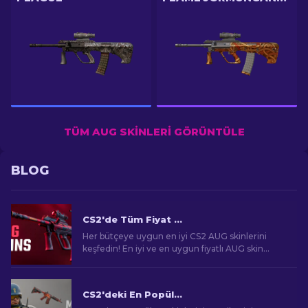
TÜM AUG SKINLERI GÖRÜNTÜLE
BLOG
CS2'de Tüm Fiyat Aralıklarında En İyi AUG Skinleri [2026]
Her bütçeye uygun en iyi CS2 AUG skinlerini
keşfedin! En iyi ve en uygun fiyatlı AUG skin
seçeneklerini keşfederek oyun tarzınıza katkıda
bulunun.
CS2'deki En Popüler Skinler