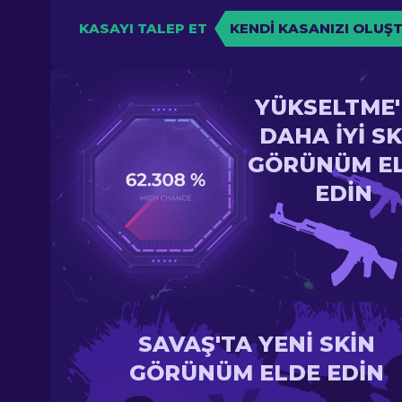
KASAYI TALEP ET
KENDI KASANIZI OLUŞ
YÜKSELTME
DAHA IYI SK
GÖRÜNÜM E
EDIN
SAVAŞ'TA YENI SKIN
GÖRÜNÜM ELDE EDIN