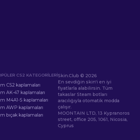
OPÜLER CS2 KATEGORILERI
Skin.Club ©
2026
En sevdiğin skin'i en iyi
m CS2 kaplamaları
fiyatlarla alabilirsin. Tüm
m AK-47 kaplamaları
takaslar Steam botları
m M4A1-S kaplamaları
aracılığıyla otomatik modda
çalışır.
üm AWP kaplamaları
MOONTAIN LTD, 13 Kypranoros
m bıçak kaplamaları
street, office 205, 1061, Nicosia,
Cyprus