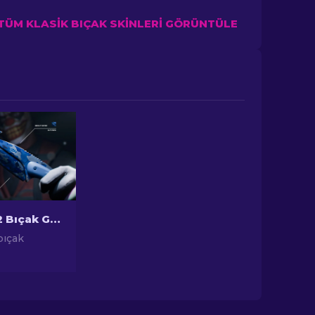
TÜM KLASIK BIÇAK SKINLERI GÖRÜNTÜLE
En Ucuz CS2 Bıçak Görünümleri [2026]
bıçak
a en bütçe
kleri
ütçenizi
un içi