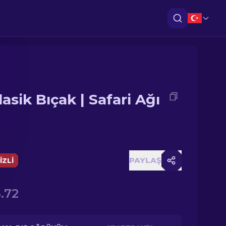
asik Bıçak | Safari Ağı
PAYLAŞ
IZLI
.72