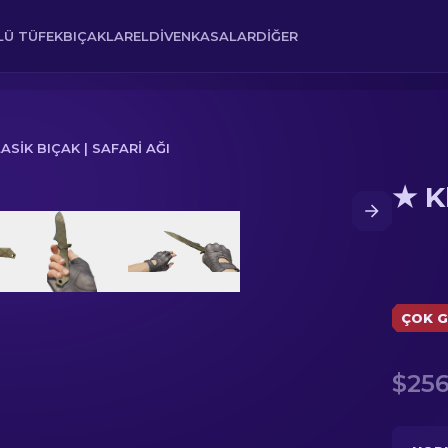
Ü TÜFEK
BIÇAKLAR
ELDIVEN
KASALAR
DIĞER
ASIK BIÇAK | SAFARI AĞI
★ Kl
ÇOK G
$256