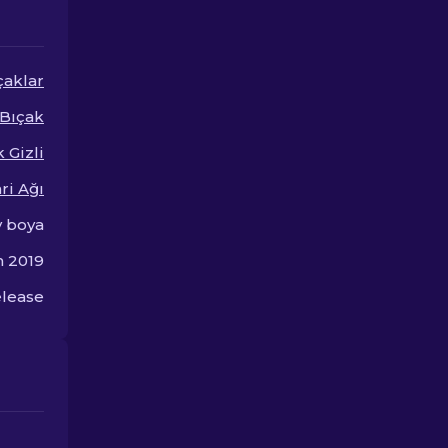
tarzınızı yükse
çaklar
 Bıçak
 Gizli
ri Ağı
y boya
m 2019
lease