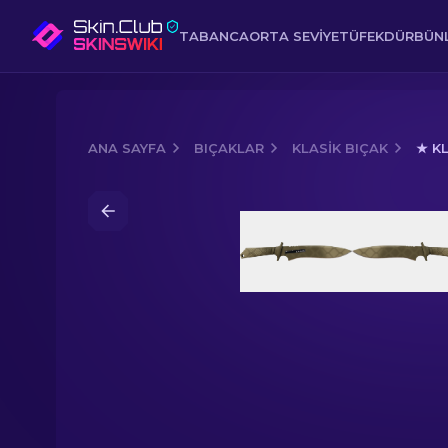
TABANCA
ORTA SEVIYE
TÜFEK
DÜRBÜNL
ANA SAYFA
BIÇAKLAR
KLASIK BIÇAK
★ KL
Media of
★ Klasik Bıçak | Safari Ağı