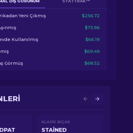
MAL DIŞ GÖRÜNÜM
STATTRAK™
rikadan Yeni Çıkmış
$256.72
Aşınmış
$73.96
evde Kullanılmış
$66.19
imiş
$69.49
aş Görmüş
$68.52
NLERI
KLASIK BIÇAK
DDPAT
STAINED