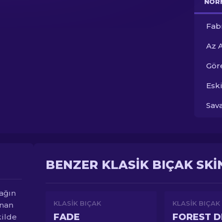
NOR
Fab
Az 
Gör
Esk
Sav
BENZER KLASIK BIÇAK SKI
çağın
KLASIK BIÇAK
KLASIK BIÇAK
unan
FADE
FOREST 
kilde