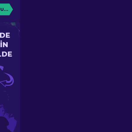
TURUN
'DE
IN
LDE