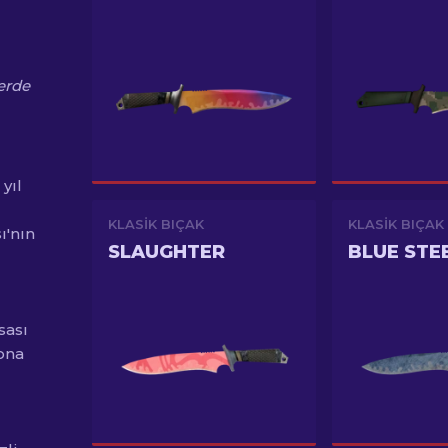
yerde
 yıl
KLASIK BIÇAK
KLASIK BIÇAK
ı'nın
SLAUGHTER
BLUE STE
sası
ona