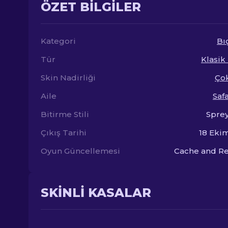
ÖZET BILGILER
Kategori
Bı
Tür
Klasik
Skin Nadirliği
Çok
Aile
Safa
Bitirme Stili
Spre
Çıkış Tarihi
18 Eki
Oyun Güncellemesi
Cache and Re
SKINLI KASALAR