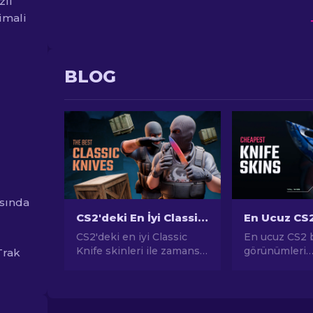
zli
imali
BLOG
asında
CS2'deki En İyi Classic Knife Skinleri [2026]
CS2'deki en iyi Classic
En ucuz CS2 
Knife skinleri ile zamansız
görünümleri
Trak
şıklığı keşfedin. Bu ikonik
kılavuzumuzd
tasarımlarla oyun
dostu seçene
deneyiminizi yükseltin ve
keşfedin ve b
eşsiz bir işçilikle tanışın.
zorlamadan oy