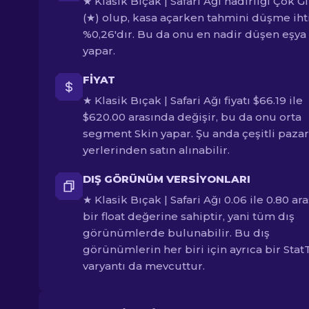
★ Klasik Bıçak | Safari Ağı nadirliği Çok Gi
(★) olup, kasa açarken tahmini düşme iht
%0,26'dır. Bu da onu en nadir düşen eşya
yapar.
FIYAT
★ Klasik Bıçak | Safari Ağı fiyatı $66.19 ile
$620.00 arasında değişir, bu da onu orta
segment Skin yapar. Şu anda çeşitli pazar
yerlerinden satın alınabilir.
DIŞ GÖRÜNÜM VERSIYONLARI
★ Klasik Bıçak | Safari Ağı 0.06 ile 0.80 ar
bir float değerine sahiptir, yani tüm dış
görünümlerde bulunabilir. Bu dış
görünümlerin her biri için ayrıca bir Stat
varyantı da mevcuttur.