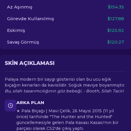
Az Aşınmış
$154.35
TR
Görevde Kullanılmış
$127.88
Eskimiş
$125.92
Savaş Görmüş
$120.27
SKIN AÇIKLAMASI
Palaya modern bir saygı gösterisi olan bu ucu eğik
bıçağın kenarları da kavislidir. Soğuk maviye boyanmıştır.
Bu, silah tasarımcılığının göz bebeği. - Booth, Silah Taciri
ARKA PLAN
★ Pala Bıçağı | Mavi Çelik, 26 Mayıs 2015 (11 yıl
önce) tarihinde "The Hunter and the Hunted"
güncellemesiyle gelen Pala Kasası Kasası'nın bir
parçası olarak CS2'de çıkış yaptı.