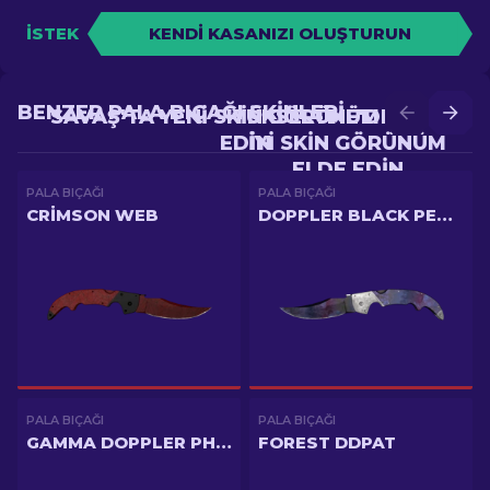
İSTEK
KENDI KASANIZI OLUŞTURUN
BENZER PALA BIÇAĞI SKINLERI
SAVAŞ'TA YENI SKIN GÖRÜNÜM ELDE
YÜKSELTME'DE DAHA
EDIN
IYI SKIN GÖRÜNÜM
ELDE EDIN
PALA BIÇAĞI
PALA BIÇAĞI
CRIMSON WEB
DOPPLER BLACK PEARL
PALA BIÇAĞI
PALA BIÇAĞI
GAMMA DOPPLER PHASE 3
FOREST DDPAT