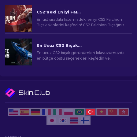
CS2'deki En İyi Falchion Bıçak Skinleri: Sıralı En İyi Liste
En üst sıradaki listemizdeki en iyi CS2 Falchion
Bıçak skinlerini keşfedin! CS2 Falchion Bıçağınız
için en çok beğenilen tasarımları ve nadir
desenleri keşfedin.
En Ucuz CS2 Bıçak Görünümleri [2026]
En ucuz CS2 bıçak görünümleri kılavuzumuzda
en bütçe dostu seçenekleri keşfedin ve
bütçenizi zorlamadan oyun içi tarzınızı yükseltin!