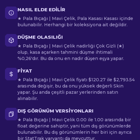
NASIL ELDE EDILIR
★ Pala Bıçağı | Mavi Çelik, Pala Kasası Kasası içinde
bulunabilir. Herhangi bir koleksiyona ait değildir.
DÜŞME OLASILIĞI
★ Pala Bıçağı | Mavi Çelik nadirliği Çok Gizli (★)
olup, kasa açarken tahmini düşme ihtimali
%0,26'dır. Bu da onu en nadir düşen eşya yapar.
FIYAT
★ Pala Bıçağı | Mavi Çelik fiyatı $120.27 ile $2,793.54
arasında değişir, bu da onu yüksek değerli Skin
yapar. Şu anda çeşitli pazar yerlerinden satın
alınabilir.
DIŞ GÖRÜNÜM VERSIYONLARI
★ Pala Bıçağı | Mavi Çelik 0.00 ile 1.00 arasında bir
float değerine sahiptir, yani tüm dış görünümlerde
bulunabilir. Bu dış görünümlerin her biri için ayrıca
bir StatTrak varyantı da mevcuttur.