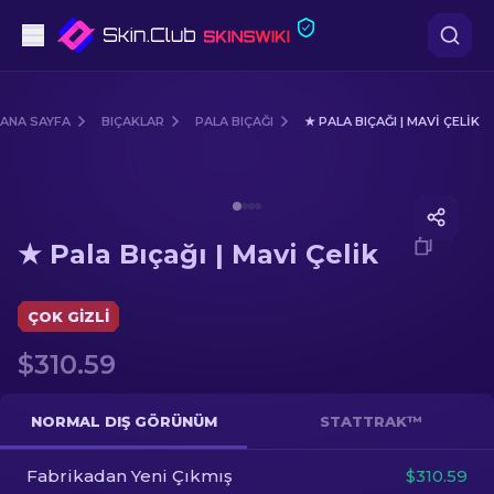
Tabanca
ANA SAYFA
BIÇAKLAR
PALA BIÇAĞI
★ PALA BIÇAĞI | MAVI ÇELIK
Orta seviye
Media of
★ Pala Bıçağı | Mavi Çelik
Tüfek
★ Pala Bıçağı | Mavi Çelik
Dürbünlü Tüfek
Bıçaklar
ÇOK GIZLI
$310.59
Eldiven
Kasalar
NORMAL DIŞ GÖRÜNÜM
STATTRAK™
Fabrikadan Yeni Çıkmış
Diğer
$310.59