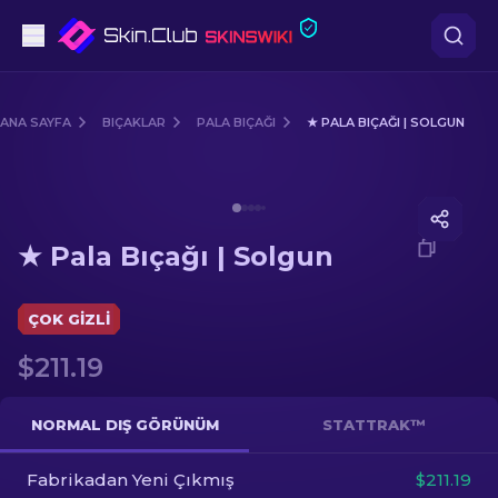
Tabanca
ANA SAYFA
BIÇAKLAR
PALA BIÇAĞI
★ PALA BIÇAĞI | SOLGUN
Orta seviye
Media of
★ Pala Bıçağı | Solgun
Tüfek
★ Pala Bıçağı | Solgun
Dürbünlü Tüfek
Bıçaklar
ÇOK GIZLI
$211.19
Eldiven
Kasalar
NORMAL DIŞ GÖRÜNÜM
STATTRAK™
Fabrikadan Yeni Çıkmış
Diğer
$211.19