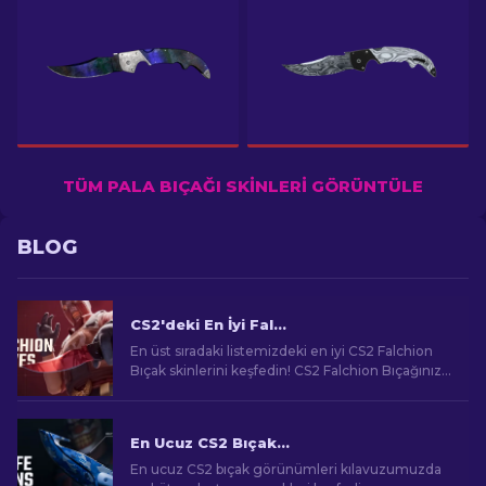
TÜM PALA BIÇAĞI SKINLERI GÖRÜNTÜLE
BLOG
CS2'deki En İyi Falchion Bıçak Skinleri: Sıralı En İyi Liste
En üst sıradaki listemizdeki en iyi CS2 Falchion
Bıçak skinlerini keşfedin! CS2 Falchion Bıçağınız
için en çok beğenilen tasarımları ve nadir
desenleri keşfedin.
En Ucuz CS2 Bıçak Görünümleri [2026]
En ucuz CS2 bıçak görünümleri kılavuzumuzda