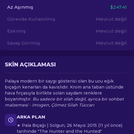
Az Aşınmış
$247.41
TR
Görevde Kullanılmış
Mevcut değil
Eskimiş
Mevcut değil
Savaş Görmüş
Mevcut değil
SKIN AÇIKLAMASI
Palaya modern bir saygı gösterisi olan bu ucu eğik
bıçağın kenarları da kavislidir. Krom ana taban üstünde
hava fırçasıyla birlikte solan saydam renklere
boyanmıştır.
Bu sadece bir silah değil, ayrıca bir sohbet
malzemesi - Imogen, Çömez Silah Tüccarı
ARKA PLAN
★ Pala Bıçağı | Solgun, 26 Mayıs 2015 (11 yıl önce)
tarihinde "The Hunter and the Hunted"