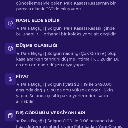
güncellemesiyle gelen Pala Kasası Kasası'nın bir
parçası olarak CS2'de çıkış yaptı.
NASIL ELDE EDILIR
★ Pala Bıçağı | Solgun, Pala Kasası Kasası içinde
bulunabilir. Herhangi bir koleksiyona ait değildir.
DÜŞME OLASILIĞI
★ Pala Bıçağı | Solgun nadirliği Çok Gizli (★) olup,
kasa açarken tahmini düşme ihtimali %0,26'dır. Bu
da onu en nadir düşen eşya yapar.
FIYAT
★ Pala Bıçağı | Solgun fiyatı $211.19 ile $450.00
arasında değişir, bu da onu yüksek değerli Skin
yapar. Şu anda çeşitli pazar yerlerinden satın
alınabilir.
DIŞ GÖRÜNÜM VERSIYONLARI
★ Pala Bıçağı | Solgun 0.00 ile 0.08 arasında bir
float değerine sahiptir, yani Fabrikadan Yeni Çıkmış