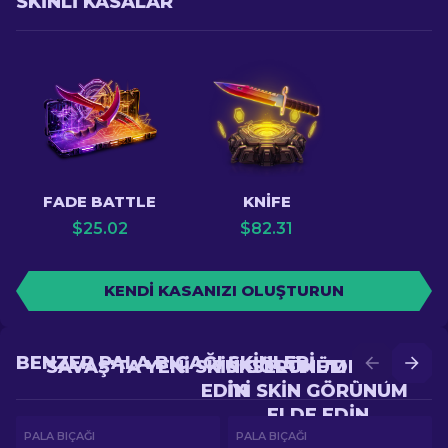
SKINLI KASALAR
FADE BATTLE
KNIFE
$
25.02
$
82.31
KENDI KASANIZI OLUŞTURUN
BENZER PALA BIÇAĞI SKINLERI
SAVAŞ'TA YENI SKIN GÖRÜNÜM ELDE
YÜKSELTME'DE DAHA
EDIN
IYI SKIN GÖRÜNÜM
ELDE EDIN
PALA BIÇAĞI
PALA BIÇAĞI