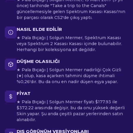
önce) tarihinde "Take a trip to the Canals"
güncellemesiyle gelen Spektrum Kasası Kasası'nın
bir parçası olarak CS2'de çıkış yaptı.
NASIL ELDE EDILIR
★ Pala Bıçağı | Solgun Mermer, Spektrum Kasası
veya Spektrum 2 Kasası Kasası içinde bulunabilir.
Herhangi bir koleksiyona ait değildir.
DÜŞME OLASILIĞI
★ Pala Bıçağı | Solgun Mermer nadirliği Çok Gizli
(★) olup, kasa açarken tahmini düşme ihtimali
%0,26'dır. Bu da onu en nadir düşen eşya yapar.
FIYAT
★ Pala Bıçağı | Solgun Mermer fiyatı $177.93 ile
$372.22 arasında değişir, bu da onu yüksek değerli
Skin yapar. Şu anda çeşitli pazar yerlerinden satın
alınabilir.
DIŞ GÖRÜNÜM VERSIYONLARI