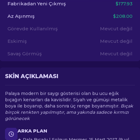
Fabrikadan Yeni Çıkmış
$177.93
TR
Az Aşınmış
$208.00
Görevde Kullanılmış
Mevcut değil
Eskimiş
Mevcut değil
Savaş Görmüş
Mevcut değil
SKIN AÇIKLAMASI
Palaya modern bir saygı gösterisi olan bu ucu eğik
bıçağın kenarları da kavislidir. Siyah ve gümüşi metalik
boya ile boyanıp, daha sonra üç renge boyanmıştır.
Bıçak
birçok renkten yapılmıştır, ama yakında sadece kırmızı
görünecek
ARKA PLAN
★ Pala Bıçağı | Solgun Mermer, 15 Mart 2017 (9 yıl