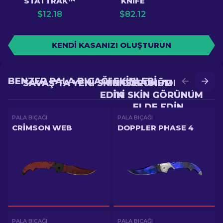
STATTRAK™
KNIFE
$
12.18
$
82.12
KENDI KASANIZI OLUŞTURUN
BENZER PALA BIÇAĞI SKINLERI
SAVAŞ'TA YENI SKIN GÖRÜNÜM ELDE
YÜKSELTME'DE DAHA
EDIN
IYI SKIN GÖRÜNÜM
ELDE EDIN
PALA BIÇAĞI
PALA BIÇAĞI
CRIMSON WEB
DOPPLER PHASE 4
PALA BIÇAĞI
PALA BIÇAĞI