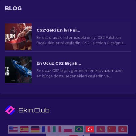
BLOG
CS2'deki En İyi Falchion Bıçak Skinleri: Sıralı En İyi Liste
En üst sıradaki listemizdeki en iyi CS2 Falchion
Bıçak skinlerini keşfedin! CS2 Falchion Bıçağınız
için en çok beğenilen tasarımları ve nadir
desenleri keşfedin.
En Ucuz CS2 Bıçak Görünümleri [2026]
En ucuz CS2 bıçak görünümleri kılavuzumuzda
en bütçe dostu seçenekleri keşfedin ve
bütçenizi zorlamadan oyun içi tarzınızı yükseltin!