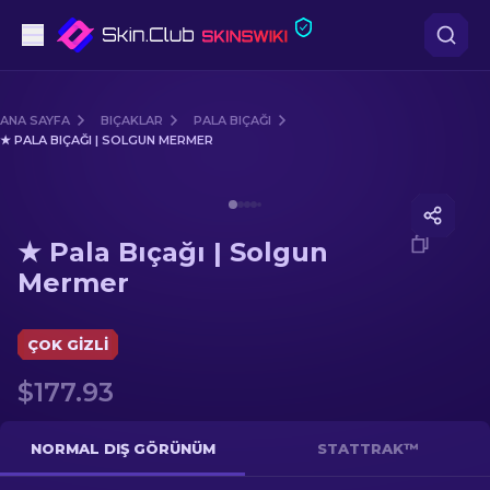
Tabanca
ANA SAYFA
BIÇAKLAR
PALA BIÇAĞI
★ PALA BIÇAĞI | SOLGUN MERMER
Orta seviye
Media of
★ Pala Bıçağı | Solgun Mermer
Tüfek
★ Pala Bıçağı | Solgun
Dürbünlü Tüfek
Mermer
Bıçaklar
ÇOK GIZLI
Eldiven
$177.93
Kasalar
NORMAL DIŞ GÖRÜNÜM
STATTRAK™
Diğer