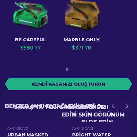
BE CAREFUL
MARBLE ONLY
$
580.77
$
371.78
KENDI KASANIZI OLUŞTURUN
BENZER AVCI BIÇAĞI SKINLERI
SAVAŞ'TA YENI SKIN GÖRÜNÜM ELDE
YÜKSELTME'DE DAHA
EDIN
IYI SKIN GÖRÜNÜM
ELDE EDIN
AVCI BIÇAĞI
AVCI BIÇAĞI
URBAN MASKED
BRIGHT WATER