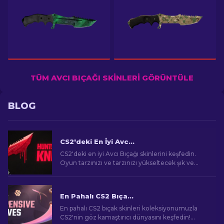
TÜM AVCI BIÇAĞI SKINLERI GÖRÜNTÜLE
BLOG
CS2'deki En İyi Avcı Bıçağı Skinleri [2026]
CS2'deki en iyi Avcı Bıçağı skinlerini keşfedin.
Oyun tarzınızı ve tarzınızı yükseltecek şık ve
etkileyici tasarımları keşfedin.
En Pahalı CS2 Bıçakları [2026]
En pahalı CS2 bıçak skinleri koleksiyonumuzla
CS2'nin göz kamaştırıcı dünyasını keşfedin!