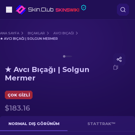
Tabanca
ANA SAYFA
BIÇAKLAR
AVCI BIÇAĞI
★ AVCI BIÇAĞI | SOLGUN MERMER
Orta seviye
Media of
★ Avcı Bıçağı | Solgun Mermer
Tüfek
★ Avcı Bıçağı | Solgun
Dürbünlü Tüfek
Mermer
Bıçaklar
ÇOK GIZLI
Eldiven
$183.16
Kasalar
NORMAL DIŞ GÖRÜNÜM
STATTRAK™
Diğer