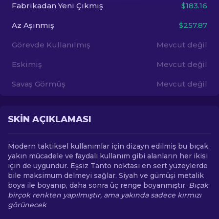
Fabrikadan Yeni Çıkmış
$183.16
TR
Az Aşınmış
$257.87
Görevde Kullanılmış
Mevcut değil
Eskimiş
Mevcut değil
Savaş Görmüş
Mevcut değil
SKIN AÇIKLAMASI
Modern taktiksel kullanımlar için dizayn edilmiş bu bıçak,
yakın mücadele ve faydalı kullanım gibi alanların her ikisi
için de uygundur. Eşsiz Tanto noktası en sert yüzeylerde
bile maksimum delmeyi sağlar. Siyah ve gümüşi metalik
boya ile boyanıp, daha sonra üç renge boyanmıştır.
Bıçak
birçok renkten yapılmıştır, ama yakında sadece kırmızı
görünecek