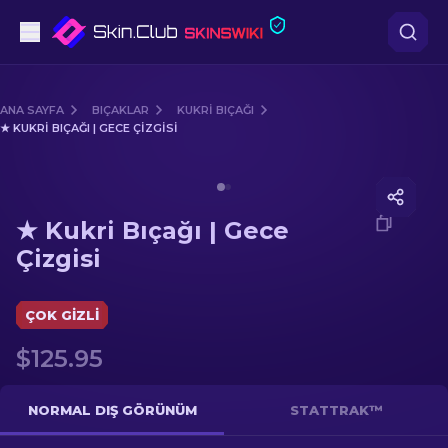
Tabanca
ANA SAYFA
BIÇAKLAR
KUKRI BIÇAĞI
★ KUKRI BIÇAĞI | GECE ÇIZGISI
Orta seviye
Media of
★ Kukri Bıçağı | Gece Çizgisi
Tüfek
★ Kukri Bıçağı | Gece
Dürbünlü Tüfek
Çizgisi
Bıçaklar
ÇOK GIZLI
Eldiven
$125.95
Kasalar
NORMAL DIŞ GÖRÜNÜM
STATTRAK™
Diğer