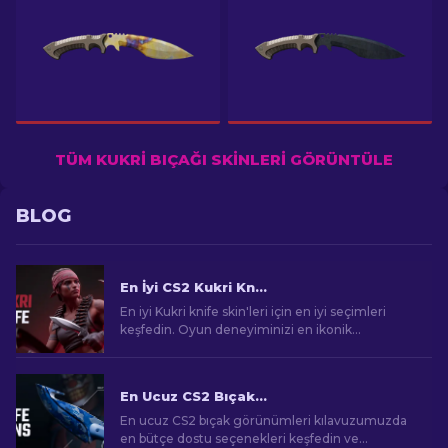
TÜM KUKRI BIÇAĞI SKINLERI GÖRÜNTÜLE
BLOG
En İyi CS2 Kukri Knife Skin'leri [2026]
En iyi Kukri knife skin'leri için en iyi seçimleri
keşfedin. Oyun deneyiminizi en ikonik
tasarımlarla geliştirin.
En Ucuz CS2 Bıçak Görünümleri [2026]
En ucuz CS2 bıçak görünümleri kılavuzumuzda
en bütçe dostu seçenekleri keşfedin ve