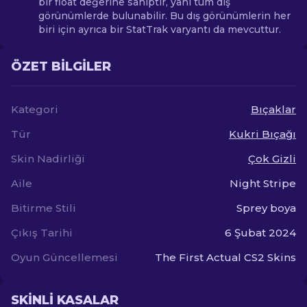
bir float değerine sahiptir, yani tüm dış
görünümlerde bulunabilir. Bu dış görünümlerin her
biri için ayrıca bir StatTrak varyantı da mevcuttur.
ÖZET BILGILER
Kategori
Bıçaklar
Tür
Kukri Bıçağı
Skin Nadirliği
Çok Gizli
Aile
Night Stripe
Bitirme Stili
Sprey boya
Çıkış Tarihi
6 Şubat 2024
Oyun Güncellemesi
The First Actual CS2 Skins
SKINLI KASALAR