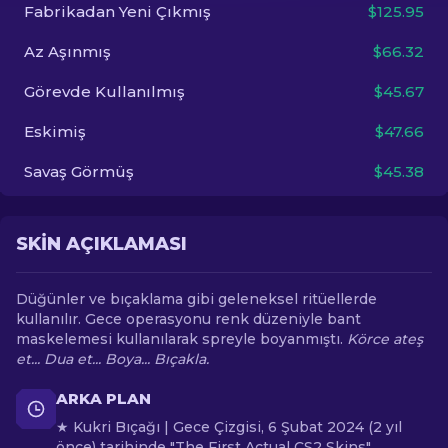
Fabrikadan Yeni Çıkmış
$125.95
TR
Az Aşınmış
$66.32
Görevde Kullanılmış
$45.67
Eskimiş
$47.66
Savaş Görmüş
$45.38
SKIN AÇIKLAMASI
Düğünler ve bıçaklama gibi geleneksel ritüellerde
kullanılır. Gece operasyonu renk düzeniyle bant
maskelemesi kullanılarak spreyle boyanmıştı.
Körce ateş
et... Dua et... Boya... Bıçakla.
ARKA PLAN
★ Kukri Bıçağı | Gece Çizgisi, 6 Şubat 2024 (2 yıl
önce) tarihinde "The First Actual CS2 Skins"