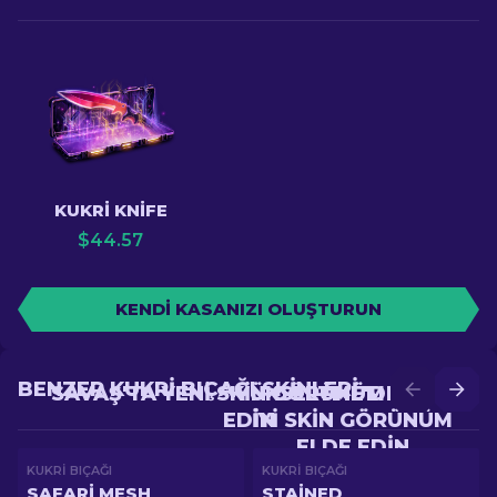
KUKRI KNIFE
$
44.57
KENDI KASANIZI OLUŞTURUN
BENZER KUKRI BIÇAĞI SKINLERI
SAVAŞ'TA YENI SKIN GÖRÜNÜM ELDE
YÜKSELTME'DE DAHA
EDIN
IYI SKIN GÖRÜNÜM
ELDE EDIN
KUKRI BIÇAĞI
KUKRI BIÇAĞI
SAFARI MESH
STAINED