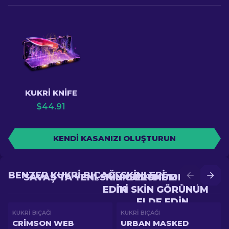
KUKRI KNIFE
$
44.91
KENDI KASANIZI OLUŞTURUN
BENZER KUKRI BIÇAĞI SKINLERI
SAVAŞ'TA YENI SKIN GÖRÜNÜM ELDE
YÜKSELTME'DE DAHA
EDIN
IYI SKIN GÖRÜNÜM
ELDE EDIN
KUKRI BIÇAĞI
KUKRI BIÇAĞI
CRIMSON WEB
URBAN MASKED