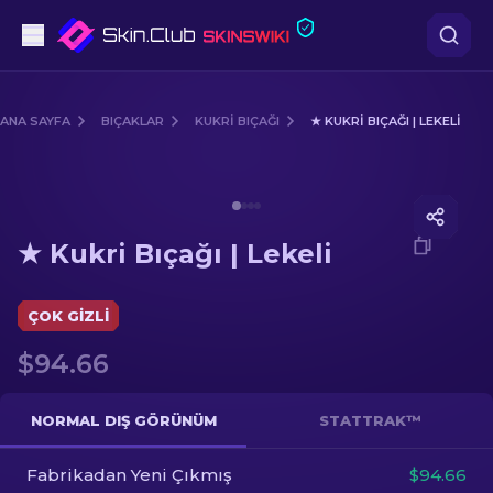
Tabanca
ANA SAYFA
BIÇAKLAR
KUKRI BIÇAĞI
★ KUKRI BIÇAĞI | LEKELI
Orta seviye
Media of
★ Kukri Bıçağı | Lekeli
Tüfek
★ Kukri Bıçağı | Lekeli
Dürbünlü Tüfek
Bıçaklar
ÇOK GIZLI
$94.66
Eldiven
Kasalar
NORMAL DIŞ GÖRÜNÜM
STATTRAK™
Fabrikadan Yeni Çıkmış
Diğer
$94.66