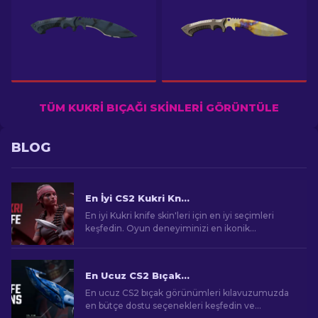
TÜM KUKRI BIÇAĞI SKINLERI GÖRÜNTÜLE
BLOG
En İyi CS2 Kukri Knife Skin'leri [2026]
En iyi Kukri knife skin'leri için en iyi seçimleri
keşfedin. Oyun deneyiminizi en ikonik
tasarımlarla geliştirin.
En Ucuz CS2 Bıçak Görünümleri [2026]
En ucuz CS2 bıçak görünümleri kılavuzumuzda
en bütçe dostu seçenekleri keşfedin ve