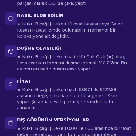
parçası olarak CS2'de çıkış yaptı.
NASIL ELDE EDILIR
★ Kukri Bıçağı | Lekeli, Kilovat Kasası veya Galeri
Kasası Kasası içinde bulunabilir. Herhangi bir
koleksiyona ait değildir.
DÜŞME OLASILIĞI
★ Kukri Bıçağı | Lekeli nadirliği Çok Gizli (★) olup,
kasa açarken tahmini düşme ihtimali %0,26'dır. Bu
da onu en nadir düşen eşya yapar.
FIYAT
★ Kukri Bıçağı | Lekeli fiyatı $58.21 ile $172.68
arasında değişir, bu da onu orta segment Skin
yapar. Şu anda çeşitli pazar yerlerinden satın
alınabilir.
DIŞ GÖRÜNÜM VERSIYONLARI
★ Kukri Bıçağı | Lekeli 0.00 ile 1.00 arasında bir float
değerine sahiptir, yani tüm dış görünümlerde