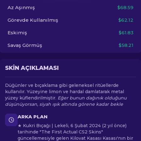
Az Aşınmış
$68.59
TR
Görevde Kullanılmış
$62.12
Eskimiş
$61.83
Savaş Görmüş
$58.21
SKIN AÇIKLAMASI
Düğünler ve bıçaklama gibi geleneksel ritüellerde
kullanılır. Yüzeyine limon ve hardal damlatarak metal
yüzey küflendirilmiştir.
Eğer bunun dağınık olduğunu
düşünüyorsan, siyah ışık altında görene kadar bekle
ARKA PLAN
★ Kukri Bıçağı | Lekeli, 6 Şubat 2024 (2 yıl önce)
tarihinde "The First Actual CS2 Skins"
güncellemesiyle gelen Kilovat Kasası Kasası'nın bir