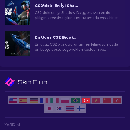
CS2'deki En İyi Shadow Daggers Skinleri
CS2'deki en iyi Shadow Daggers skinleri ile
şıklığın zirvesine çıkın. Her tıklamada eşsiz bir stil
ve ölümcül hassasiyetle oynayın.
En Ucuz CS2 Bıçak Görünümleri [2026]
En ucuz CS2 bıçak görünümleri kılavuzumuzda
en bütçe dostu seçenekleri keşfedin ve
bütçenizi zorlamadan oyun içi tarzınızı yükseltin!
YARDIM