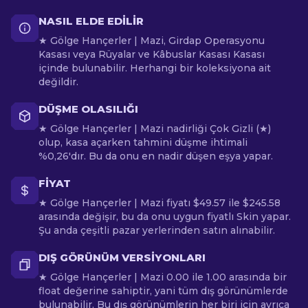
NASIL ELDE EDILIR
★ Gölge Hançerler | Mazi, Girdap Operasyonu
Kasası veya Rüyalar ve Kâbuslar Kasası Kasası
içinde bulunabilir. Herhangi bir koleksiyona ait
değildir.
DÜŞME OLASILIĞI
★ Gölge Hançerler | Mazi nadirliği Çok Gizli (★)
olup, kasa açarken tahmini düşme ihtimali
%0,26'dır. Bu da onu en nadir düşen eşya yapar.
FIYAT
★ Gölge Hançerler | Mazi fiyatı $49.57 ile $245.58
arasında değişir, bu da onu uygun fiyatlı Skin yapar.
Şu anda çeşitli pazar yerlerinden satın alınabilir.
DIŞ GÖRÜNÜM VERSIYONLARI
★ Gölge Hançerler | Mazi 0.00 ile 1.00 arasında bir
float değerine sahiptir, yani tüm dış görünümlerde
bulunabilir. Bu dış görünümlerin her biri için ayrıca