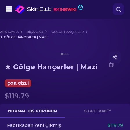
Tabanca
ANA SAYFA
BIÇAKLAR
GÖLGE HANÇERLER
★ GÖLGE HANÇERLER | MAZI
Orta seviye
Media of
★ Gölge Hançerler | Mazi
Tüfek
★ Gölge Hançerler | Mazi
Dürbünlü Tüfek
Bıçaklar
ÇOK GIZLI
$119.79
Eldiven
Kasalar
NORMAL DIŞ GÖRÜNÜM
STATTRAK™
Fabrikadan Yeni Çıkmış
Diğer
$119.79