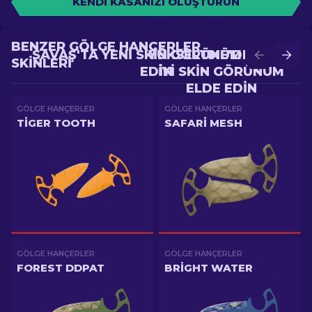
KENDI KASANIZI OLUŞTURUN
BENZER GÖLGE HANÇERLER
SAVAŞ'TA YENI SKIN GÖRÜNÜM ELDE
YÜKSELTME'DE DAHA
SKINLERI
EDIN
IYI SKIN GÖRÜNÜM
ELDE EDIN
GÖLGE HANÇERLER
GÖLGE HANÇERLER
TIGER TOOTH
SAFARI MESH
GÖLGE HANÇERLER
GÖLGE HANÇERLER
FOREST DDPAT
BRIGHT WATER