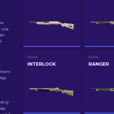
14
 của
bản
ế
NOVA
NOVA
INTERLOCK
RANGER
m Hòm
 tập
ới tỷ
này