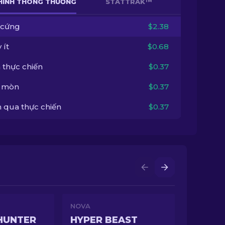
HÌNH THÔNG THƯỜNG
STATTRAK™
 cứng
$2.38
 ít
$0.68
 thực chiến
$0.37
 mòn
$0.37
 qua thực chiến
$0.37
NOVA
HUNTER
HYPER BEAST