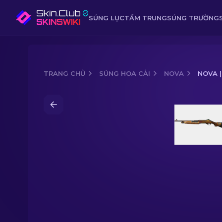
SÚNG LỤC
TẦM TRUNG
SÚNG TRƯỜNG
TRANG CHỦ
SÚNG HOA CẢI
NOVA
NOVA |
Media of
Nova | Wild Six (FN - Mới cứn