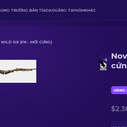
SÚNG TRƯỜNG BẮN TỈA
DAO
GĂNG TAY
HÒM
KHÁC
 WILD SIX (FN - MỚI CỨNG)
Nov
g)
cứn
HÀNG 
$2.3