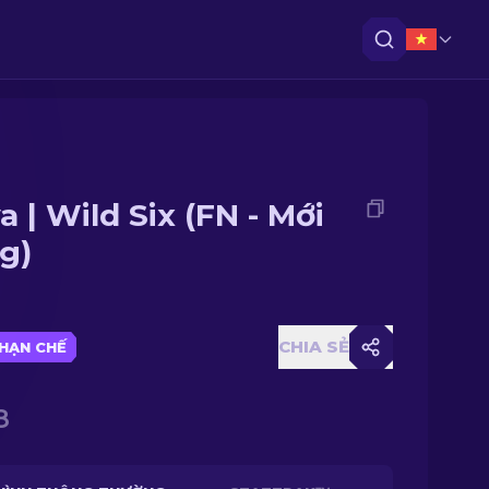
a | Wild Six (FN - Mới
g)
CHIA SẺ
HẠN CHẾ
8