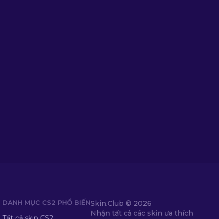
DANH MỤC CS2 PHỔ BIẾN
Skin.Club ©
2026
Nhận tất cả các skin ưa thích
Tất cả skin CS2