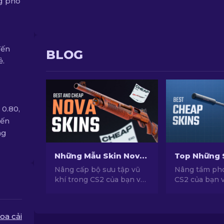
g phổ
đến
BLOG
ẻ.
 0.80,
iến
ng
Những Mẫu Skin Nova Tốt nhất Với Mức Giá Rẻ Trong CS2 [2026]
Nâng cấp bộ sưu tập vũ
Nâng tầm ph
khí trong CS2 của bạn với
CS2 của bạn 
những mẫu skin giá rẻ
skin siêu rẻ v
hàng đầu! Cùng khám phá
hàng đầu đượ
những lựa chọn tốt nhất
chọn bởi chu
oa cải
với mức giá phải chăng
chúng tôi!