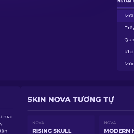
NGOẠI 
Mới
Trầy
Qua
Khá
Mòn
SKIN NOVA TƯƠNG TỰ
í mai
NOVA
NOVA
ùy
RISING SKULL
MODERN 
 tận