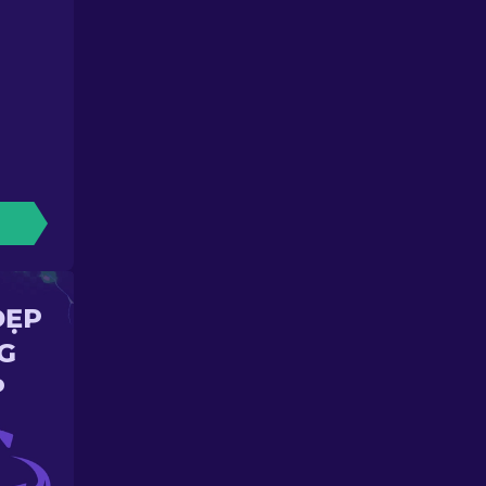
ĐẸP
G
P