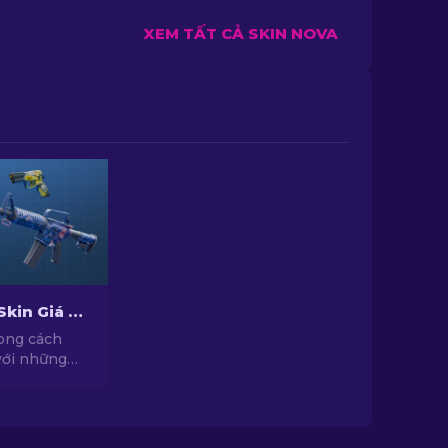
XEM TẤT CẢ SKIN NOVA
Top Những Skin Giá Rẻ Hàng Đầu Trong CS2 [2026]
ong cách
với những
ới chất lượng
c tuyển
yên gia của