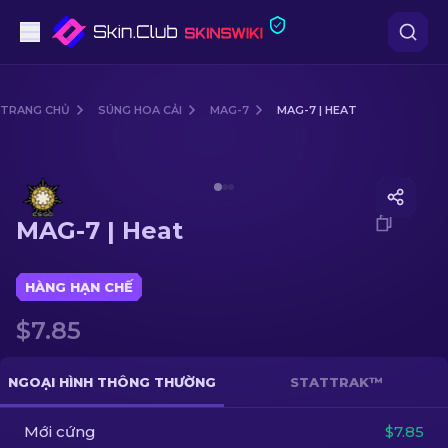
Súng lục
TRANG CHỦ
SÚNG HOA CẢI
MAG-7
MAG-7 | HEAT
Tầm trung
Media of
MAG-7 | Heat
Súng trường
MAG-7 | Heat
Súng trường Bắn tỉa
Dao
HÀNG HẠN CHẾ
$7.85
Găng tay
Hòm
NGOẠI HÌNH THÔNG THƯỜNG
STATTRAK™
Mới cứng
Khác
$7.85