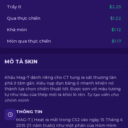
Trầy ít
$2.25
VI
Qua thực chiến
$1.22
Khá mòn
$1.12
Mòn qua thực chiến
$1.17
MÔ TẢ SKIN
Khẩu Mag-7 dành riêng cho CT tung ra sát thương tàn
phá ở tầm gần. Kiểu nạp đạn bằng ổ nhanh khiến nó
thành lựa chọn chiến thuật tốt. Được sơn với màu tương
tự như màu của thép mới ra khỏi lò rèn.
Tự tạo viền cho
chính mình
THÔNG TIN
MAG-7 | Heat ra mắt trong CS2 vào ngày 15 Tháng 4
2015 (11 năm trước) như một phần của Hòm Hòm