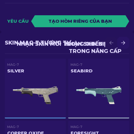
YÊU CẦU
TẠO HÒM RIÊNG CỦA BẠN
SKIN MAG-7 TƯƠNG TỰ
NHẬN SKIN MỚI TRONG CHIẾN ĐẤU
NHẬN SKIN ĐẸP HƠN
TRONG NÂNG CẤP
MAG-7
MAG-7
SILVER
SEABIRD
MAG-7
MAG-7
COPPER OXIDE
FORESIGHT