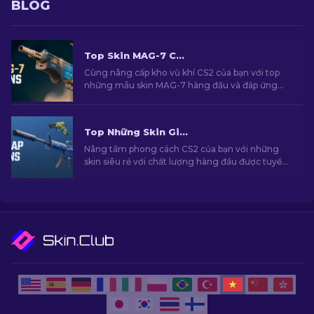
BLOG
Top Skin MAG-7 CS2 Cho Mọi Ngân Sách
Cùng nâng cấp kho vũ khí CS2 của bạn với top
những mẫu skin MAG-7 hàng đầu và đáp ứng
mọi mức ngân sách khác nhau. Hãy khám phá
bảng xếp hạng của chúng tôi để tìm ra nâng cấp
tốt nhất cho khẩu shotgun của bạn.
Top Những Skin Giá Rẻ Hàng Đầu Trong CS2 [2026]
Nâng tầm phong cách CS2 của bạn với những
skin siêu rẻ với chất lượng hàng đầu được tuyển
chọn bởi chuyên gia của chúng tôi!