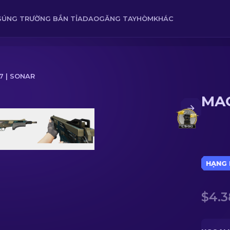
SÚNG TRƯỜNG BẮN TỈA
DAO
GĂNG TAY
HÒM
KHÁC
7 | SONAR
MAG
HẠNG 
$4.3