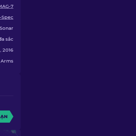
xếp hạng của chúng tôi
MAG-7
để tìm ra nâng cấp tốt
nhất cho khẩu shotgun
-Spec
của bạn.
Sonar
đa sắc
, 2016
n Arms
BẠN