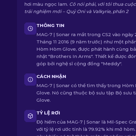
hơi màu ngọc lam.
Cô nói phải, với tôi thua cuộc
trải nghiệm mới – Quỷ Oni và Valkyrie, phần 2
THÔNG TIN
MAG-7 | Sonar ra mắt trong CS2 vào ngày 
Tháng 11 2016 (9 năm trước) như một phầ
Hòm Hòm Glove, được phát hành cùng bả
nhật "Brothers In Arms". Thiết kế được đó
góp bởi nghệ sĩ cộng đồng "Meddy".
CÁCH NHẬN
MAG-7 | Sonar có thể tìm thấy trong Hò
Glove. Nó cũng thuộc bộ sưu tập Bộ sưu 
Glove.
TỶ LỆ RƠI
Độ hiếm của MAG-7 | Sonar là Mil-Spec Gr
với tỷ lệ rơi ước tính là 79.92% khi mở hòm.