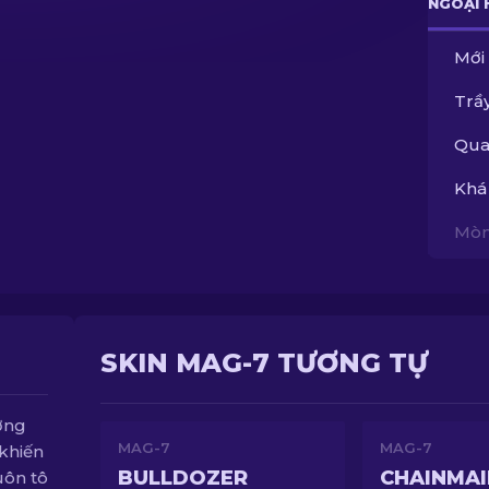
NGOẠI 
Mới
Trầy
Qua
Khá
Mòn
SKIN MAG-7 TƯƠNG TỰ
ơng
MAG-7
MAG-7
khiến
BULLDOZER
CHAINMAI
uôn tô