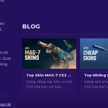
phổ
đến
BLOG
ẻ.
0.45,
t, Qua
cũng
Top Skin MAG-7 CS2 Cho Mọi Ngân Sách
Cùng nâng cấp kho vũ khí
Nâng tầm ph
CS2 của bạn với top
CS2 của bạn 
những mẫu skin MAG-7
skin siêu rẻ v
hàng đầu và đáp ứng mọi
hàng đầu đượ
mức ngân sách khác
chọn bởi chu
oa cải
nhau. Hãy khám phá bảng
chúng tôi!