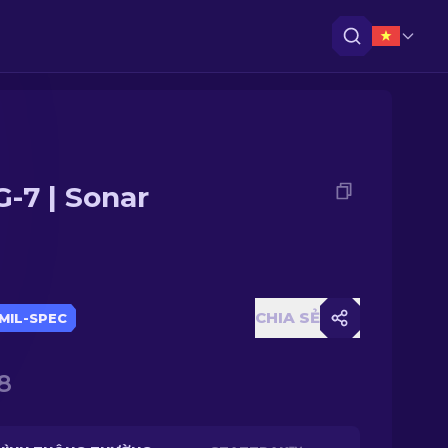
-7 | Sonar
CHIA SẺ
MIL-SPEC
8