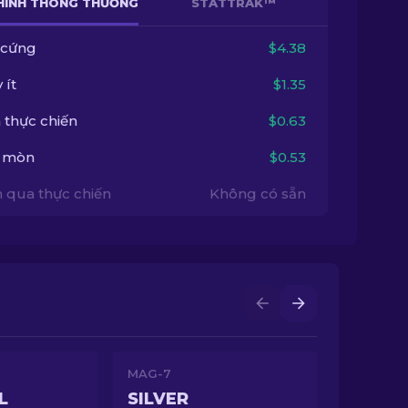
HÌNH THÔNG THƯỜNG
STATTRAK™
 cứng
$4.38
 ít
$1.35
 thực chiến
$0.63
 mòn
$0.53
 qua thực chiến
Không có sẵn
MAG-7
L
SILVER