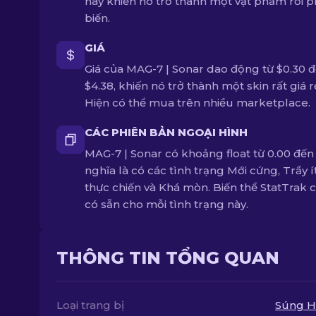
này khiến nó trở thành một vật phẩm rơi 
biến.
GIÁ
Giá của MAG-7 | Sonar dao động từ $0.30 
$4.38, khiến nó trở thành một skin rất giá r
Hiện có thể mua trên nhiều marketplace.
CÁC PHIÊN BẢN NGOẠI HÌNH
MAG-7 | Sonar có khoảng float từ 0.00 đến 
nghĩa là có các tình trạng Mới cứng, Trầy í
thực chiến và Khá mòn. Biến thể StatTrak 
có sẵn cho mỗi tình trạng này.
THÔNG TIN TỔNG QUAN
Loại trang bị
Súng H