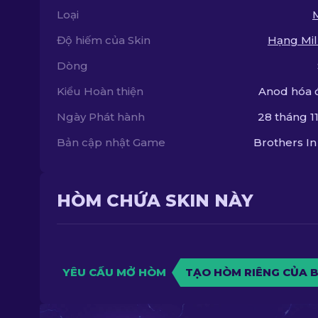
Loại
Độ hiếm của Skin
Hạng Mil
Dòng
Kiểu Hoàn thiện
Anod hóa 
Ngày Phát hành
28 tháng 11
Bản cập nhật Game
Brothers I
HÒM CHỨA SKIN NÀY
YÊU CẦU MỞ HÒM
TẠO HÒM RIÊNG CỦA 