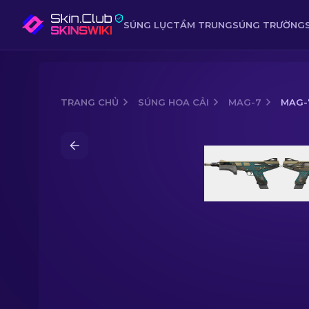
SÚNG LỤC
TẦM TRUNG
SÚNG TRƯỜNG
TRANG CHỦ
SÚNG HOA CẢI
MAG-7
MAG-
Media of
MAG-7 | Sonar