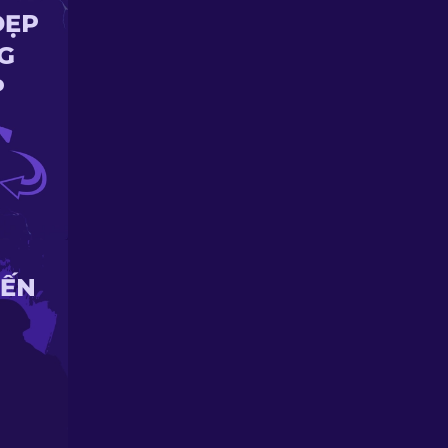
ĐẸP
G
P
IẾN