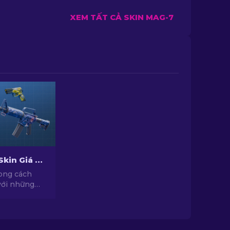
XEM TẤT CẢ SKIN MAG-7
Top Những Skin Giá Rẻ Hàng Đầu Trong CS2 [2026]
ong cách
với những
ới chất lượng
c tuyển
yên gia của