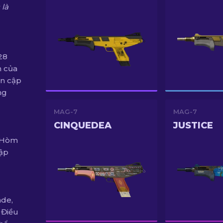
 là
28
n của
n cập
ng
MAG-7
MAG-7
CINQUEDEA
JUSTICE
m Hòm
tập
ade,
 Điều