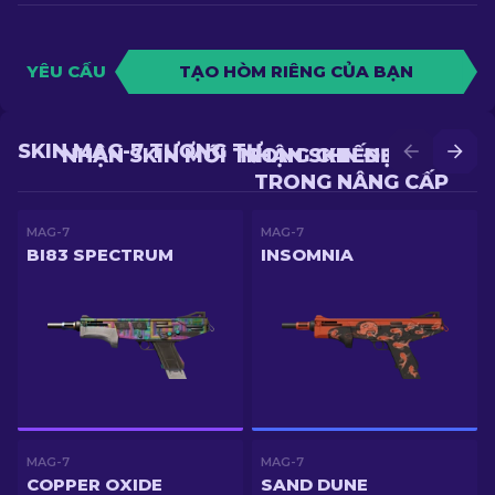
YÊU CẦU
TẠO HÒM RIÊNG CỦA BẠN
SKIN MAG-7 TƯƠNG TỰ
NHẬN SKIN MỚI TRONG CHIẾN ĐẤU
NHẬN SKIN ĐẸP HƠN
TRONG NÂNG CẤP
MAG-7
MAG-7
BI83 SPECTRUM
INSOMNIA
MAG-7
MAG-7
COPPER OXIDE
SAND DUNE