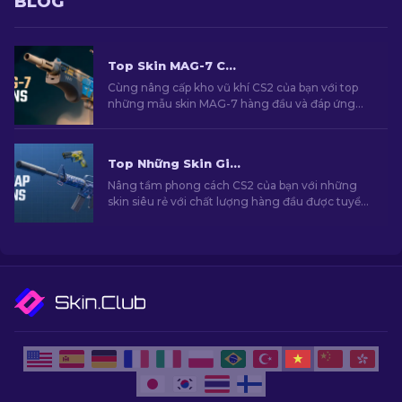
BLOG
Top Skin MAG-7 CS2 Cho Mọi Ngân Sách
Cùng nâng cấp kho vũ khí CS2 của bạn với top
những mẫu skin MAG-7 hàng đầu và đáp ứng
mọi mức ngân sách khác nhau. Hãy khám phá
bảng xếp hạng của chúng tôi để tìm ra nâng cấp
tốt nhất cho khẩu shotgun của bạn.
Top Những Skin Giá Rẻ Hàng Đầu Trong CS2 [2026]
Nâng tầm phong cách CS2 của bạn với những
skin siêu rẻ với chất lượng hàng đầu được tuyển
chọn bởi chuyên gia của chúng tôi!