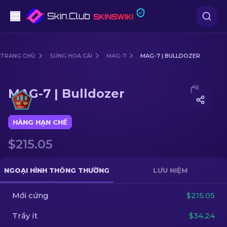
Súng lục
TRANG CHỦ
SÚNG HOA CẢI
MAG-7
MAG-7 | BULLDOZER
Tầm trung
Media of
MAG-7 | Bulldozer
MAG-7 | Bulldozer
Súng trường
Súng trường Bắn tỉa
HÀNG HẠN CHẾ
$215.05
Dao
Găng tay
NGOẠI HÌNH THÔNG THƯỜNG
LƯU NIỆM
Hòm
Mới cứng
$215.05
Trầy ít
$34.24
Khác