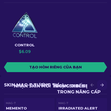
CONTROL
$
6.09
TẠO HÒM RIÊNG CỦA BẠN
SKIN MAG-7 TƯƠNG TỰ
NHẬN SKIN MỚI TRONG CHIẾN ĐẤU
NHẬN SKIN ĐẸP HƠN
TRONG NÂNG CẤP
MAG-7
MAG-7
MEMENTO
IRRADIATED ALERT