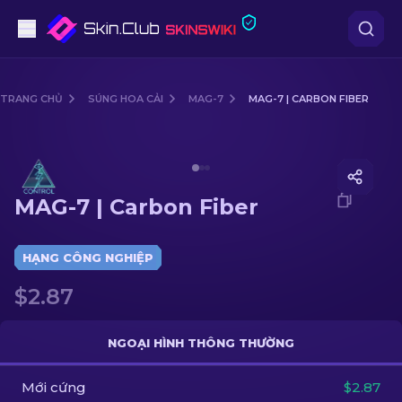
Súng lục
TRANG CHỦ
SÚNG HOA CẢI
MAG-7
MAG-7 | CARBON FIBER
Tầm trung
Media of
MAG-7 | Carbon Fiber
Súng trường
MAG-7 | Carbon Fiber
Súng trường Bắn tỉa
Dao
HẠNG CÔNG NGHIỆP
$2.87
Găng tay
Hòm
NGOẠI HÌNH THÔNG THƯỜNG
Mới cứng
Khác
$2.87