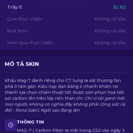
Trầy ít
$2.82
VI
Qua thực chiến
Không có sẵn
Khá mòn
Không có sẵn
Mòn qua thực chiến
Không có sẵn
MÔ TẢ SKIN
Khẩu Mag-7 dành riêng cho CT tung ra sát thương tàn
phá ở tầm gần. Kiểu nạp đạn bằng ổ nhanh khiến nó
thành lựa chọn chiến thuật tốt. Được sơn phun họa tiết
sợi carbon lên trên lớp nền than chì.
Chỉ vì tôi gánh hết
mọi người, không có nghĩa đấy không phải công sức cả
đội - Rona Sabri, Ngôi sao đang lên
THÔNG TIN
MAG-7 | Carbon Fiber ra mắt trong CS2 vào ngày 3