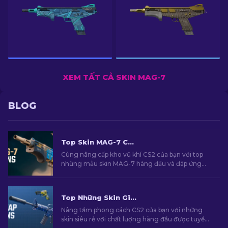
XEM TẤT CẢ SKIN MAG-7
BLOG
Top Skin MAG-7 CS2 Cho Mọi Ngân Sách
Cùng nâng cấp kho vũ khí CS2 của bạn với top
những mẫu skin MAG-7 hàng đầu và đáp ứng
mọi mức ngân sách khác nhau. Hãy khám phá
bảng xếp hạng của chúng tôi để tìm ra nâng cấp
tốt nhất cho khẩu shotgun của bạn.
Top Những Skin Giá Rẻ Hàng Đầu Trong CS2 [2026]
Nâng tầm phong cách CS2 của bạn với những
skin siêu rẻ với chất lượng hàng đầu được tuyển