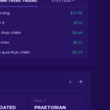
HÌNH THÔNG THƯỜNG
STATTRAK™
 cứng
$27.36
 ít
$7.41
 thực chiến
$5.46
 mòn
$5.21
 qua thực chiến
$5.03
MAG-7
COATED
PRAETORIAN