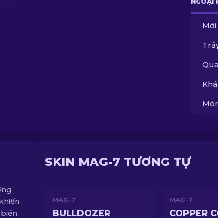
NGOẠI 
Mới
Trầy
Qua
Khá
Mòn
SKIN MAG-7 TƯƠNG TỰ
ơng
MAG-7
MAG-7
khiến
BULLDOZER
COPPER 
 biến