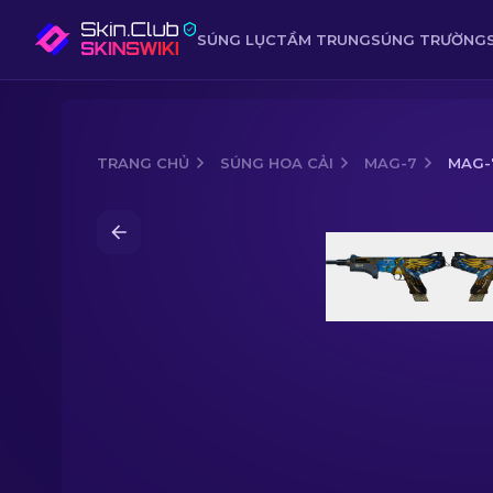
SÚNG LỤC
TẦM TRUNG
SÚNG TRƯỜNG
TRANG CHỦ
SÚNG HOA CẢI
MAG-7
MAG-7
Media of
MAG-7 | Justice