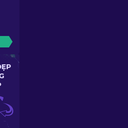
ĐẸP
G
P