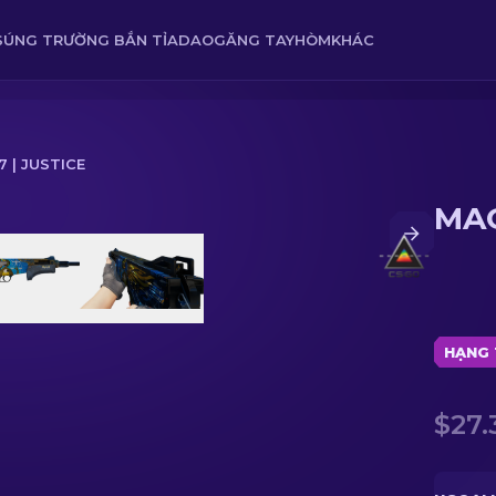
SÚNG TRƯỜNG BẮN TỈA
DAO
GĂNG TAY
HÒM
KHÁC
 | JUSTICE
MAG
HẠNG 
$27.