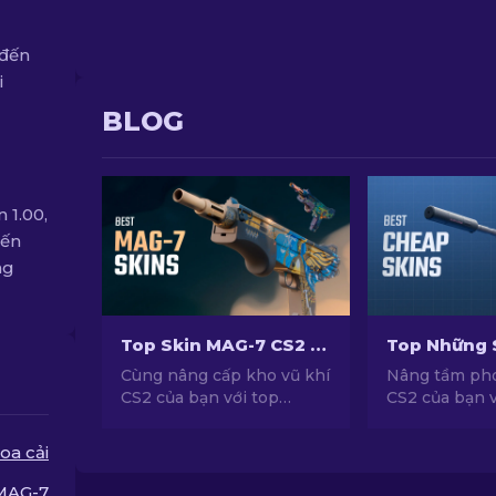
 đến
i
BLOG
 1.00,
iến
ng
Top Skin MAG-7 CS2 Cho Mọi Ngân Sách
Cùng nâng cấp kho vũ khí
Nâng tầm ph
CS2 của bạn với top
CS2 của bạn 
những mẫu skin MAG-7
skin siêu rẻ v
hàng đầu và đáp ứng mọi
hàng đầu đượ
oa cải
mức ngân sách khác
chọn bởi chu
nhau. Hãy khám phá bảng
chúng tôi!
MAG-7