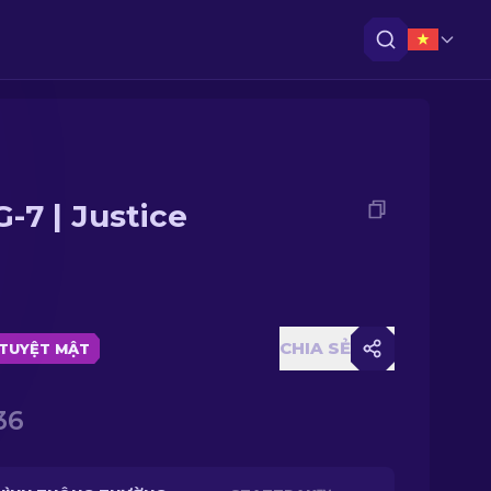
-7 | Justice
CHIA SẺ
TUYỆT MẬT
36