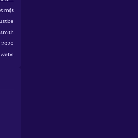
xếp hạng của chúng tôi
để tìm ra nâng cấp tốt
ệt mật
nhất cho khẩu shotgun
ustice
của bạn.
smith
, 2020
obwebs