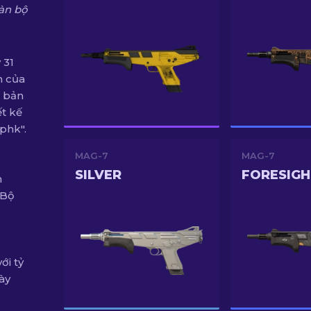
àn bộ
 31
n của
 bản
t kế
phk".
MAG-7
MAG-7
SILVER
FORESIGH
m
 Bộ
ới tỷ
ày