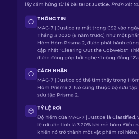
lấy cảm hứng từ lá bài tarot Justice.
Phán xét to
THÔNG TIN
MAG-7 | Justice ra mắt trong CS2 vào ngày
Tháng 3 2020 (6 năm trước) như một phầ
Hòm Hòm Prisma 2, được phát hành cùng
cập nhật "Clearing Out the Cobwebs". Thiế
được đóng góp bởi nghệ sĩ cộng đồng "Za
CÁCH NHẬN
MAG-7 | Justice có thể tìm thấy trong Hò
Hòm Prisma 2. Nó cũng thuộc bộ sưu tập
sưu tập Prisma 2.
TỶ LỆ RƠI
Độ hiếm của MAG-7 | Justice là Classified, v
lệ rơi ước tính là 3.20% khi mở hòm. Điều n
khiến nó trở thành một vật phẩm rơi hiếm.