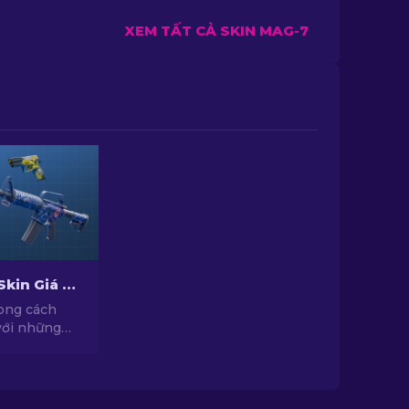
XEM TẤT CẢ SKIN MAG-7
Top Những Skin Giá Rẻ Hàng Đầu Trong CS2 [2026]
ong cách
với những
ới chất lượng
c tuyển
yên gia của