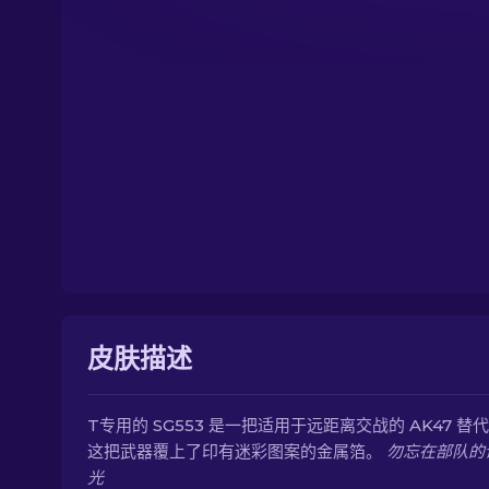
皮肤描述
T专用的 SG553 是一把适用于远距离交战的 AK47 替
这把武器覆上了印有迷彩图案的金属箔。
勿忘在部队的
光