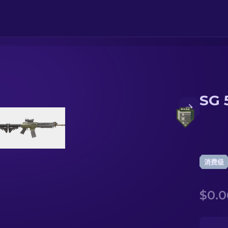
SG 
消费级
$0.0