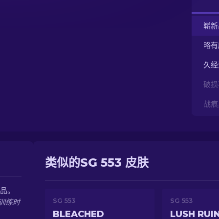
崭新
略有
久经
破损
战痕
类似的SG 553 皮肤
代品。
SG 553
SG 553
训练时
BLEACHED
LUSH RUI