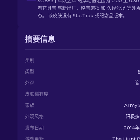
SG 553 | 军队之辉 的浮动值范围为 0.00 至 0.
着它具有 崭新出厂、略有磨损 和 久经沙场 等外
态。 该皮肤没有 StatTrak 或纪念品版本。
摘要信息
类别
类型
外观
崭
皮肤稀有度
家族
Army 
外观风格
阳极多
发布日期
2014
游戏更新
The Hunt B