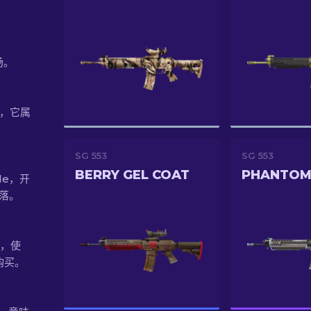
）
场。
过，它属
SG 553
SG 553
BERRY GEL COAT
PHANTO
ade，开
掉落。
06，使
购买。