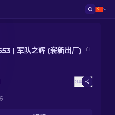
553 | 军队之辉 (崭新出厂)
分享
6