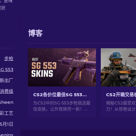
30，意味
观状
博客
步枪
SG 553
新出厂
消费级
CS2各价位最佳SG 553皮肤指南 [2026]
Sheen
为CS2中的SG 553步枪挑选最
揭秘CS2最受
佳皮肤，让外观焕然一新！无
力！从惊艳设计
彩工艺
论预算高低，我们的专家排名
探索CS2提供
都能为你提供最佳选择，助你
世界！
年5月1日
打造独一无二的武器外观。
egins