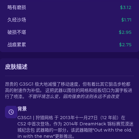
略有磨损
$3.12
ZH-CN
久经沙场
$1.71
破损不堪
$2.95
战痕累累
$2.75
皮肤描述
昂贵的 G3SG1 极大地减慢了移动速度，但有着比其它狙击步枪都
高的射速作为补偿。 这把武器以围住的网格和纸板切口为漏字板进
行了喷漆。
不管环境怎么变，弱肉强食的法则永远不会改变
背景
G3SG1 | 狩猎网格 于 2013年十一月27日（12 年前）在
CS2 中首次登场，作为 2014年 DreamHack 锦标赛荒漠迷
城纪念包 武器箱的一部分，该武器箱随"Out with the old,
in with the new"更新推出。