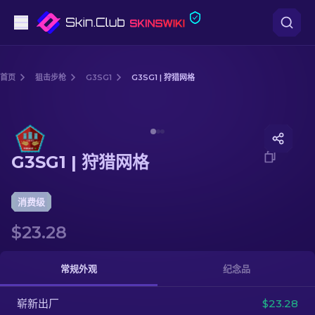
手枪
首页
狙击步枪
G3SG1
G3SG1 | 狩猎网格
中档
Media of
G3SG1 | 狩猎网格
步枪
G3SG1 | 狩猎网格
狙击步枪
匕首
消费级
$23.28
手套
武器箱
常规外观
纪念品
崭新出厂
其他
$23.28