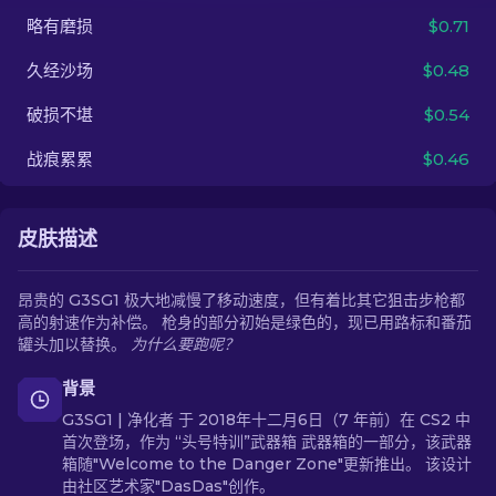
略有磨损
$0.71
ZH-CN
久经沙场
$0.48
破损不堪
$0.54
战痕累累
$0.46
皮肤描述
昂贵的 G3SG1 极大地减慢了移动速度，但有着比其它狙击步枪都
高的射速作为补偿。 枪身的部分初始是绿色的，现已用路标和番茄
罐头加以替换。
为什么要跑呢？
背景
G3SG1 | 净化者 于 2018年十二月6日（7 年前）在 CS2 中
首次登场，作为 “头号特训”武器箱 武器箱的一部分，该武器
箱随"Welcome to the Danger Zone"更新推出。 该设计
由社区艺术家"DasDas"创作。