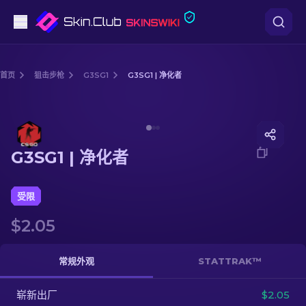
手枪
首页
狙击步枪
G3SG1
G3SG1 | 净化者
中档
Media of
G3SG1 | 净化者
步枪
G3SG1 | 净化者
狙击步枪
匕首
受限
$2.05
手套
武器箱
常规外观
STATTRAK™
崭新出厂
其他
$2.05