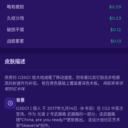
略有磨损
$0.29
ZH-CN
久经沙场
$0.23
破损不堪
$0.12
战痕累累
$0.13
皮肤描述
昂贵的 G3SG1 极大地减慢了移动速度，但有着比其它狙击步枪都
高的射速作为补偿。 枪在黑色基础上覆盖着深色木板。
闻起来有浓
郁的红木味
背景
G3SG1 | 猎人 于 2017年九月14日（8 年前）在 CS2 中首次
登场，作为 光谱 2 号武器箱 武器箱的一部分，该武器箱
随"China, are you ready?"更新推出。 该设计由社区艺术
家"Skaveria"创作。