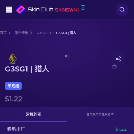
手枪
首页
狙击步枪
G3SG1
G3SG1 | 猎人
中档
Media of
G3SG1 | 猎人
步枪
G3SG1 | 猎人
狙击步枪
匕首
军规级
$1.22
手套
武器箱
常规外观
STATTRAK™
崭新出厂
其他
$1.22