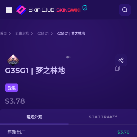
手枪
首页
狙击步枪
G3SG1
G3SG1 | 梦之林地
中档
Media of
G3SG1 | 梦之林地
步枪
G3SG1 | 梦之林地
狙击步枪
匕首
受限
$3.78
手套
武器箱
常规外观
STATTRAK™
崭新出厂
其他
$3.78