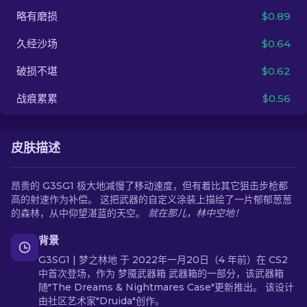
略有磨损
$0.89
ZH-CN
久经沙场
$0.64
破损不堪
$0.62
战痕累累
$0.56
皮肤描述
昂贵的 G3SG1 极大地减慢了移动速度，但有着比其它狙击步枪都
高的射速作为补偿。 这把武器的自定义涂装上描绘了一片郁郁葱葱
的森林，从中仰望湛蓝的天空。
就在那儿，林中空地！
背景
G3SG1 | 梦之林地 于 2022年一月20日（4 年前）在 CS2
中首次登场，作为 梦魇武器箱 武器箱的一部分，该武器箱
随"The Dreams & Nightmares Case"更新推出。 该设计
由社区艺术家"Druida"创作。