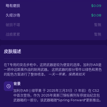
略有磨损
$0.09
ZH-CN
久经沙场
$0.08
破损不堪
暫無
战痕累累
暫無
皮肤描述
在T专用的突击步枪中，这把武器是较为便宜的选择，加利尔AR是
一把中远距离作战的耐用武器。 这把武器的部分零件以绿色和黑色
的配色方案进行了整体喷漆。
一天一苹果，保费高如天
背景
加利尔AR | 绿苹果 于 2025年三月31日（1 年前）在 CS2
中首次登场，作为 2025年奥斯汀锦标赛列车停放站纪念包
武器箱的一部分，该武器箱随"Spring Forward"更新推出。