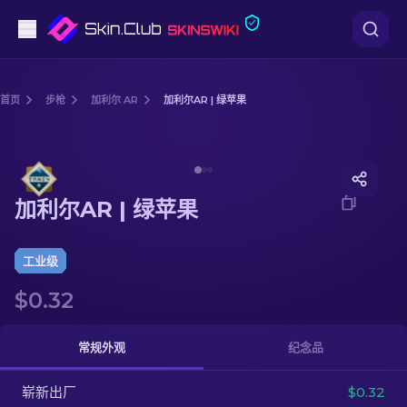
手枪
首页
步枪
加利尔 AR
加利尔AR | 绿苹果
中档
Media of
加利尔AR | 绿苹果
步枪
加利尔AR | 绿苹果
狙击步枪
匕首
工业级
$0.32
手套
武器箱
常规外观
纪念品
崭新出厂
其他
$0.32