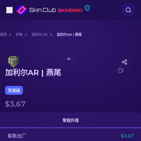
手枪
首页
步枪
加利尔 AR
加利尔AR | 燕尾
中档
Media of
加利尔AR | 燕尾
步枪
加利尔AR | 燕尾
狙击步枪
匕首
军规级
$3.67
手套
武器箱
常规外观
崭新出厂
其他
$3.67