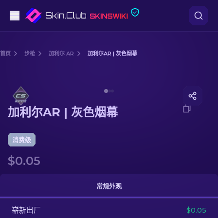
手枪
首页
步枪
加利尔 AR
加利尔AR | 灰色烟幕
中档
Media of
加利尔AR | 灰色烟幕
步枪
加利尔AR | 灰色烟幕
狙击步枪
匕首
消费级
$0.05
手套
武器箱
常规外观
崭新出厂
其他
$0.05