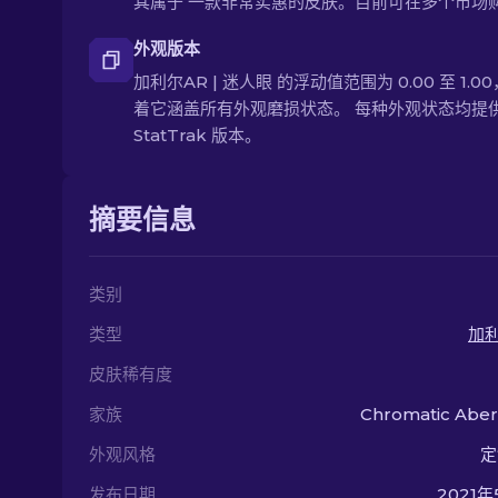
其属于 一款非常实惠的皮肤。目前可在多个市场
外观版本
加利尔AR | 迷人眼 的浮动值范围为 0.00 至 1.0
着它涵盖所有外观磨损状态。 每种外观状态均提
StatTrak 版本。
摘要信息
类别
类型
加利
皮肤稀有度
家族
Chromatic Aber
外观风格
定
发布日期
2021年