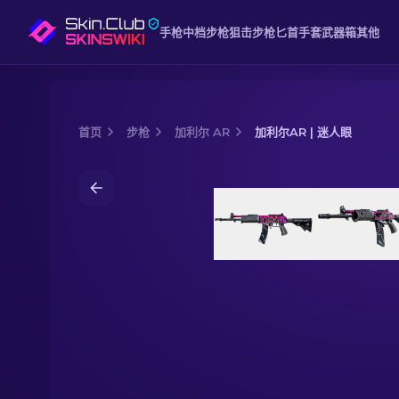
手枪
中档
步枪
狙击步枪
匕首
手套
武器箱
其他
首页
步枪
加利尔 AR
加利尔AR | 迷人眼
Media of
加利尔AR | 迷人眼