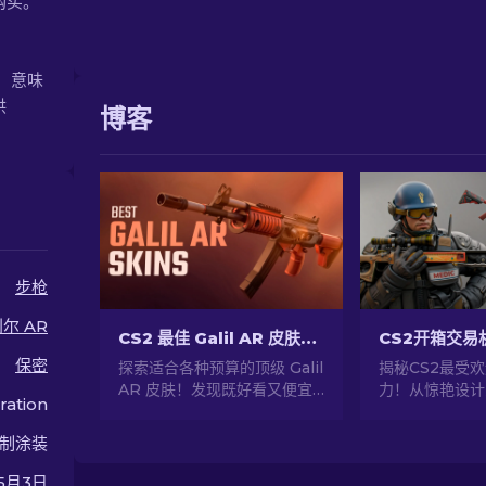
购买。
0，意味
供
博客
步枪
尔 AR
CS2 最佳 Galil AR 皮肤推荐（适合任何预算）：终极指南 [2026]
保密
探索适合各种预算的顶级 Galil
揭秘CS2最受
AR 皮肤！发现既好看又便宜
力！从惊艳设计
ration
的武器皮肤，为你的游戏体验
探索CS2提供
增色添彩。
世界！
制涂装
5月3日