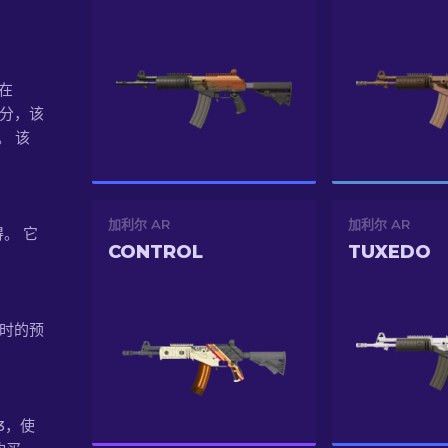
）在
部分，该
。 该
加利尔 AR
加利尔 AR
得。 它
CONTROL
TUXEDO
开箱时的预
43，使