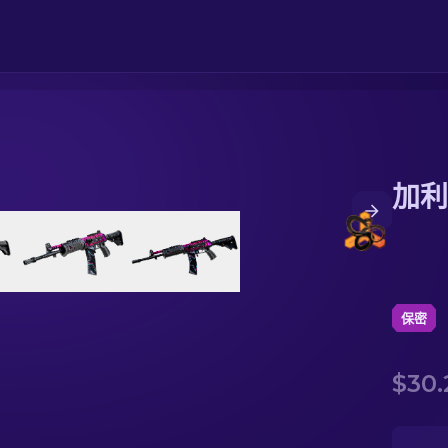
加利
保密
$30.