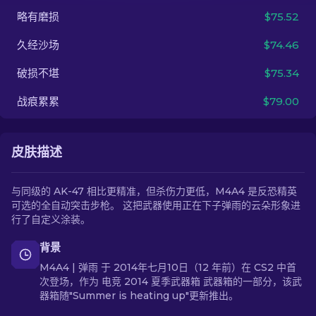
略有磨损
$75.52
ZH-CN
久经沙场
$74.46
破损不堪
$75.34
战痕累累
$79.00
皮肤描述
与同级的 AK-47 相比更精准，但杀伤力更低，M4A4 是反恐精英
可选的全自动突击步枪。 这把武器使用正在下子弹雨的云朵形象进
行了自定义涂装。
背景
M4A4 | 弹雨 于 2014年七月10日（12 年前）在 CS2 中首
次登场，作为 电竞 2014 夏季武器箱 武器箱的一部分，该武
器箱随"Summer is heating up"更新推出。