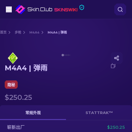
手枪
首页
步枪
M4A4
M4A4 | 弹雨
中档
Media of
M4A4 | 弹雨
步枪
M4A4 | 弹雨
狙击步枪
匕首
隐秘
$250.25
手套
武器箱
常规外观
STATTRAK™
崭新出厂
其他
$250.25