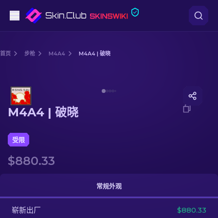
手枪
首页
步枪
M4A4
M4A4 | 破晓
中档
Media of
M4A4 | 破晓
步枪
M4A4 | 破晓
狙击步枪
匕首
受限
$880.33
手套
武器箱
常规外观
崭新出厂
其他
$880.33