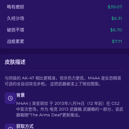
略有磨损
$39.07
ZH-CN
久经沙场
$6.31
破损不堪
$6.70
战痕累累
$7.71
皮肤描述
与同级的 AK-47 相比更精准，但杀伤力更低，M4A4 是反恐精英
可选的全自动突击步枪。 这把武器被漆上了斑纹图案。
背景
M4A4 | 渐变斑纹 于 2013年八月14日（12 年前）在 CS2
中首次登场，作为 电竞 2013 武器箱 武器箱的一部分，该武
器箱随"The Arms Deal"更新推出。
获取方式