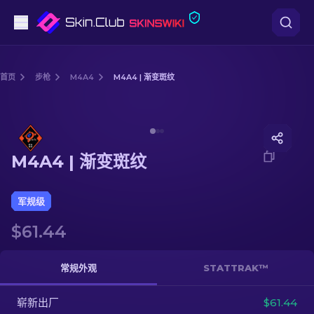
手枪
首页
步枪
M4A4
M4A4 | 渐变斑纹
中档
Media of
M4A4 | 渐变斑纹
步枪
M4A4 | 渐变斑纹
狙击步枪
匕首
军规级
$61.44
手套
武器箱
常规外观
STATTRAK™
崭新出厂
其他
$61.44