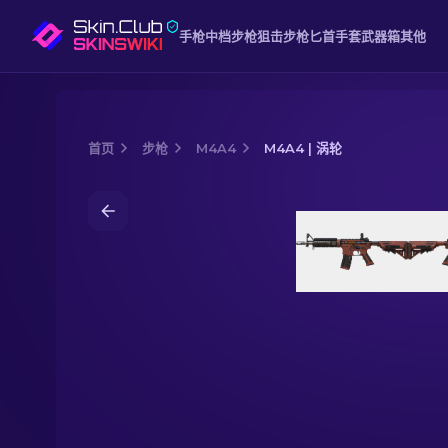
手枪
中档
步枪
狙击步枪
匕首
手套
武器箱
其他
首页
步枪
M4A4
M4A4 | 涡轮
Media of
M4A4 | 涡轮