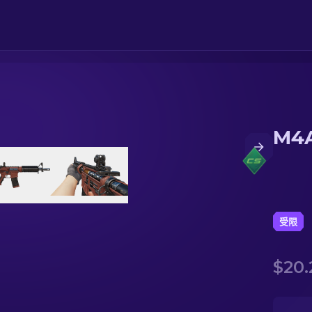
M4A
受限
$20.