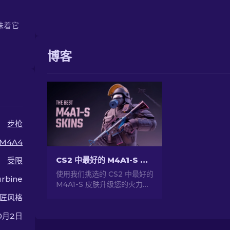
意味着它
博客
步枪
M4A4
CS2 中最好的 M4A1-S 皮肤 [2026]
受限
使用我们挑选的 CS2 中最好的
rbine
M4A1-S 皮肤升级您的火力。
探索一系列令人惊叹的设计，
匠风格
找到最适合您的武器库！
0月2日