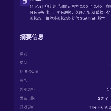
M4A4 | 咆哮 的浮动值范围为 0.00 至 0.40，
具有 崭新出厂、略有磨损、久经沙场 和 破损不堪
观状态。 每种外观状态均提供 StatTrak 版本。
摘要信息
类别
类型
皮肤稀有度
家族
外观风格
定
发布日期
2014
游戏更新
The Hunt B