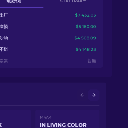
常规外观
STATTRAK™
出厂
$7 432.03
磨损
$5 150.00
沙场
$4 508.09
不堪
$4 148.23
累累
暫無
M4A4
K
IN LIVING COLOR