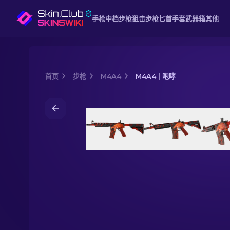
手枪
中档
步枪
狙击步枪
匕首
手套
武器箱
其他
首页
步枪
M4A4
M4A4 | 咆哮
Media of
M4A4 | 咆哮