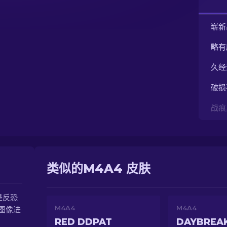
崭新
略有
久经
破损
战痕
类似的M4A4 皮肤
是反恐
M4A4
M4A4
图像进
RED DDPAT
DAYBREA