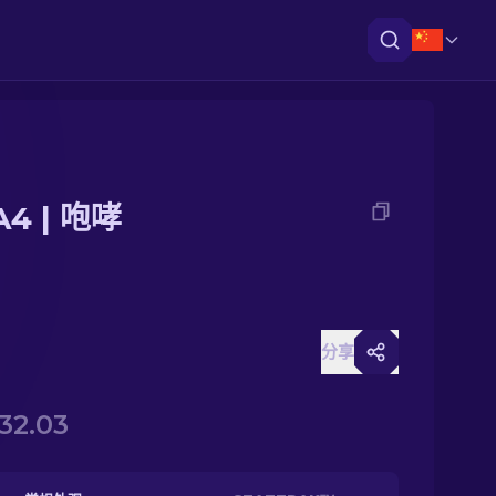
4 | 咆哮
分享
32.03