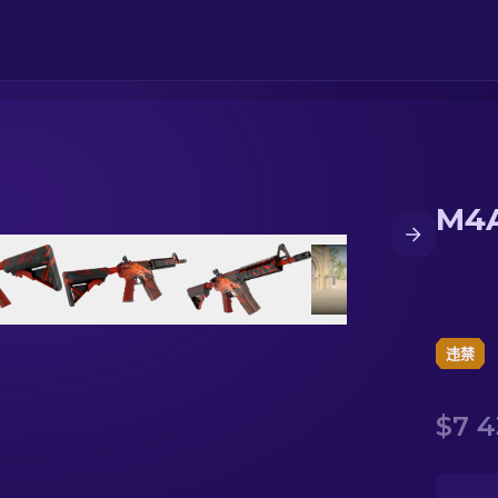
M4A
违禁
$7 4