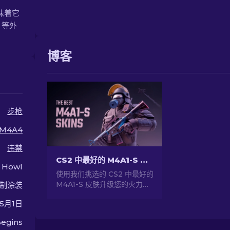
意味着它
 等外
博客
步枪
M4A4
违禁
CS2 中最好的 M4A1-S 皮肤 [2026]
Howl
使用我们挑选的 CS2 中最好的
M4A1-S 皮肤升级您的火力。
制涂装
探索一系列令人惊叹的设计，
年5月1日
找到最适合您的武器库！
egins