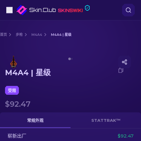
手枪
首页
步枪
M4A4
M4A4 | 星级
中档
Media of
M4A4 | 星级
步枪
M4A4 | 星级
狙击步枪
匕首
受限
$92.47
手套
武器箱
常规外观
STATTRAK™
崭新出厂
其他
$92.47