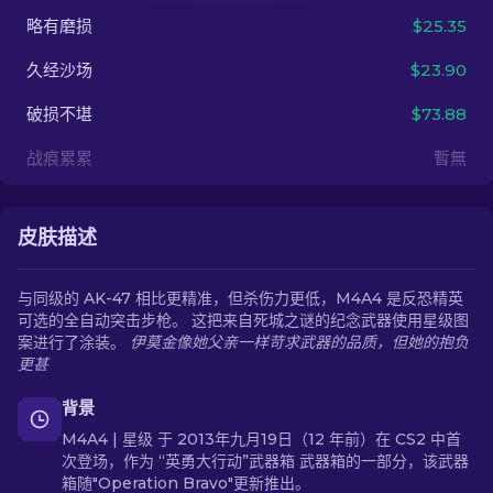
略有磨损
$25.35
ZH-CN
久经沙场
$23.90
破损不堪
$73.88
战痕累累
暫無
皮肤描述
与同级的 AK-47 相比更精准，但杀伤力更低，M4A4 是反恐精英
可选的全自动突击步枪。 这把来自死城之谜的纪念武器使用星级图
案进行了涂装。
伊莫金像她父亲一样苛求武器的品质，但她的抱负
更甚
背景
M4A4 | 星级 于 2013年九月19日（12 年前）在 CS2 中首
次登场，作为 “英勇大行动”武器箱 武器箱的一部分，该武器
箱随"Operation Bravo"更新推出。