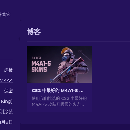
意味着它
博客
步枪
M4A4
CS2 中最好的 M4A1-S 皮肤 [2026]
保密
使用我们挑选的 CS2 中最好的
King)
M4A1-S 皮肤升级您的火力。
探索一系列令人惊叹的设计，
制涂装
找到最适合您的武器库！
年1月8日