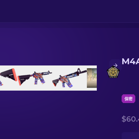
M4A
保密
$60.