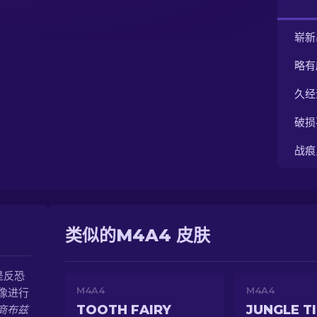
崭新
略有
久经
破损
战痕
类似的M4A4 皮肤
是反恐
M4A4
M4A4
像进行
TOOTH FAIRY
JUNGLE T
商布兹