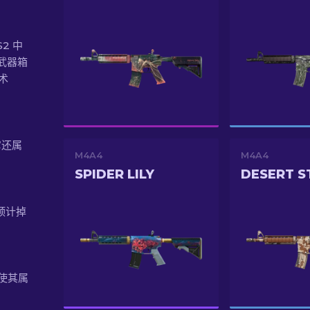
S2 中
武器箱
艺术
它还属
M4A4
M4A4
SPIDER LILY
DESERT 
的预计掉
，使其属
。