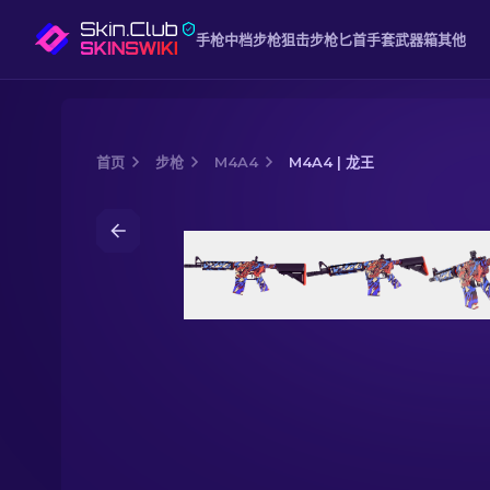
手枪
中档
步枪
狙击步枪
匕首
手套
武器箱
其他
首页
步枪
M4A4
M4A4 | 龙王
Media of
M4A4 | 龙王