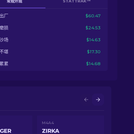
常规外观
STATTRAK™
出厂
$60.47
磨损
$24.53
沙场
$14.63
不堪
$17.30
累累
$14.68
M4A4
IGER
ZIRKA